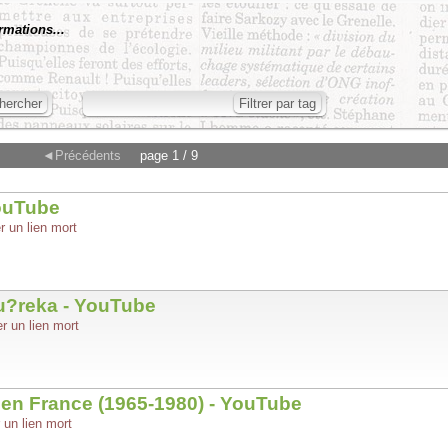
rmations...
◄Précédents
page 1 / 9
YouTube
r un lien mort
u?reka - YouTube
r un lien mort
en France (1965-1980) - YouTube
 un lien mort