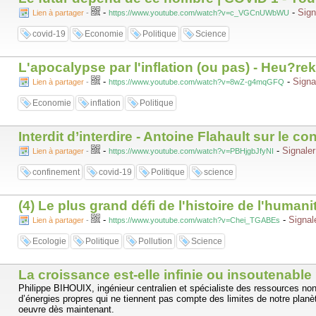
-
-
Sign
Lien à partager
-
https://www.youtube.com/watch?v=c_VGCnUWbWU
covid-19
Economie
Politique
Science
L'apocalypse par l'inflation (ou pas) - Heu?re
-
-
Signa
Lien à partager
-
https://www.youtube.com/watch?v=8wZ-g4mqGFQ
Economie
inflation
Politique
Interdit d’interdire - Antoine Flahault sur le c
-
-
Signaler
Lien à partager
-
https://www.youtube.com/watch?v=PBHjgbJfyNI
confinement
covid-19
Politique
science
(4) Le plus grand défi de l'histoire de l'huma
-
-
Signal
Lien à partager
-
https://www.youtube.com/watch?v=Chei_TGABEs
Ecologie
Politique
Pollution
Science
La croissance est-elle infinie ou insoutenabl
Philippe BIHOUIX, ingénieur centralien et spécialiste des ressources n
d’énergies propres qui ne tiennent pas compte des limites de notre planè
oeuvre dès maintenant.