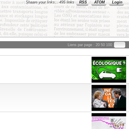
Shaare your links... 495 links
RSS
ATOM
Login
Liens par page :
20
50
100