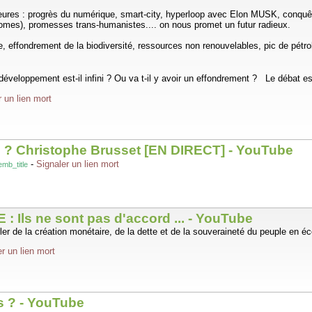
eures : progrès du numérique, smart-city, hyperloop avec Elon MUSK, conqu
omes), promesses trans-humanistes.... on nous promet un futur radieux.
, effondrement de la biodiversité, ressources non renouvelables, pic de pétro
veloppement est-il infini ? Ou va t-il y avoir un effondrement ? Le débat es
r un lien mort
ion ? Christophe Brusset [EN DIRECT] - YouTube
-
Signaler un lien mort
mb_title
 Ils ne sont pas d'accord ... - YouTube
de la création monétaire, de la dette et de la souveraineté du peuple en é
r un lien mort
es ? - YouTube