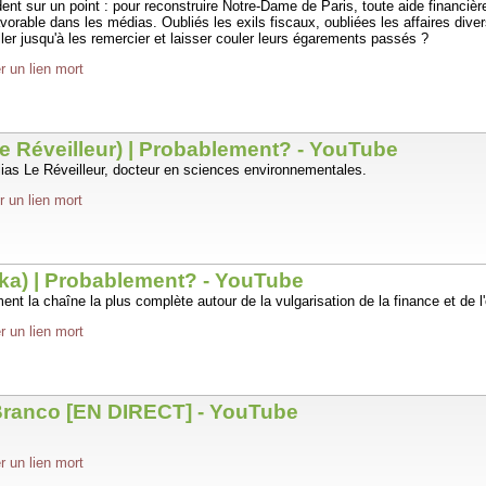
rdent sur un point : pour reconstruire Notre-Dame de Paris, toute aide financi
avorable dans les médias. Oubliés les exils fiscaux, oubliées les affaires dive
r jusqu'à les remercier et laisser couler leurs égarements passés ?
r un lien mort
e Réveilleur) | Probablement? - YouTube
ias Le Réveilleur, docteur en sciences environnementales.
r un lien mort
eka) | Probablement? - YouTube
nt la chaîne la plus complète autour de la vulgarisation de la finance et de 
r un lien mort
 Branco [EN DIRECT] - YouTube
r un lien mort