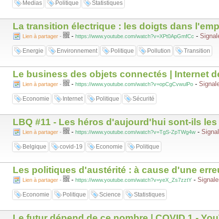
Medias
Politique
Statistiques
La transition électrique : les doigts dans l
-
-
Signal
Lien à partager
-
https://www.youtube.com/watch?v=XPt0ApGmfCc
Energie
Environnement
Politique
Pollution
Transition
Le business des objets connectés | Internet de
-
-
Signale
Lien à partager
-
https://www.youtube.com/watch?v=opCgCvwulPo
Economie
Internet
Politique
Sécurité
LBQ #11 - Les héros d'aujourd'hui sont-ils l
-
-
Signal
Lien à partager
-
https://www.youtube.com/watch?v=TgS-ZpTWg4w
Belgique
covid-19
Economie
Politique
Les politiques d'austérité : à cause d'une err
-
-
Signale
Lien à partager
-
https://www.youtube.com/watch?v=yeX_Zs7zztY
Economie
Politique
Science
Statistiques
Le futur dépend de ce nombre | COVID 1 - Yo