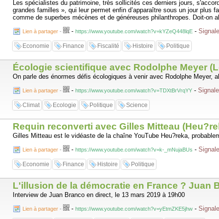
Les spécialistes du patrimoine, très sollicités ces derniers jours, s'acco
grandes familles », qui leur permet enfin d’apparaître sous un jour plus f
comme de superbes mécènes et de généreuses philanthropes. Doit-on alle
-
-
Signale
Lien à partager
-
https://www.youtube.com/watch?v=kYZeQ448lqE
Economie
Finance
Fiscalité
Histoire
Politique
Écologie scientifique avec Rodolphe Meyer (L
On parle des énormes défis écologiques à venir avec Rodolphe Meyer, al
-
-
Signale
Lien à partager
-
https://www.youtube.com/watch?v=TDXtBrVrqYY
Climat
Ecologie
Politique
Science
Requin reconverti avec Gilles Mitteau (Heu?r
Gilles Mitteau est le vidéaste de la chaîne YouTube Heu?reka, probableme
-
-
Signale
Lien à partager
-
https://www.youtube.com/watch?v=k-_mNujaBUs
Economie
Finance
Histoire
Politique
L'illusion de la démocratie en France ? Juan
Interview de Juan Branco en direct, le 13 mars 2019 à 19h00
-
-
Signale
Lien à partager
-
https://www.youtube.com/watch?v=yEtmZKE5jhw