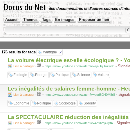
des documentaires et d'autres sources d'info
Accueil
Thèmes
Tags
En images
Proposer un lien
176 results for tags
Politique
x
La voiture électrique est-elle écologique ? - 
-
-
Signale
Lien à partager
-
https://www.youtube.com/watch?v=zjaUqUozwdc
Ecologie
Energie
Politique
Science
Voiture
Les inégalités de salaires femme-homme - He
-
-
Signale
Lien à partager
-
https://www.youtube.com/watch?v=aed8Q40M8r8
Economie
Politique
Sociologie
Sorority
La SPECTACULAIRE réduction des inégalités 
-
-
Signaler
Lien à partager
-
https://www.youtube.com/watch?v=Aox6YjA7ytA