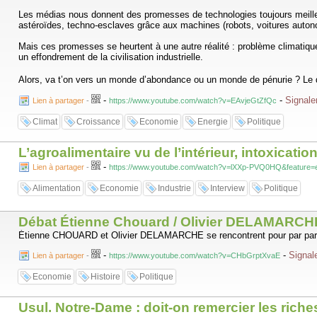
Les médias nous donnent des promesses de technologies toujours meill
astéroïdes, techno-esclaves grâce aux machines (robots, voitures auton
Mais ces promesses se heurtent à une autre réalité : problème climatique
un effondrement de la civilisation industrielle.
Alors, va t’on vers un monde d’abondance ou un monde de pénurie ? Le dé
-
-
Signale
Lien à partager
-
https://www.youtube.com/watch?v=EAvjeGtZfQc
Climat
Croissance
Economie
Energie
Politique
L’agroalimentaire vu de l’intérieur, intoxicat
-
Lien à partager
-
https://www.youtube.com/watch?v=lXXp-PVQ0HQ&feature=e
Alimentation
Economie
Industrie
Interview
Politique
Débat Étienne Chouard / Olivier DELAMARCHE :
Étienne CHOUARD et Olivier DELAMARCHE se rencontrent pour par parler 
-
-
Signale
Lien à partager
-
https://www.youtube.com/watch?v=CHbGrptXvaE
Economie
Histoire
Politique
Usul. Notre-Dame : doit-on remercier les rich