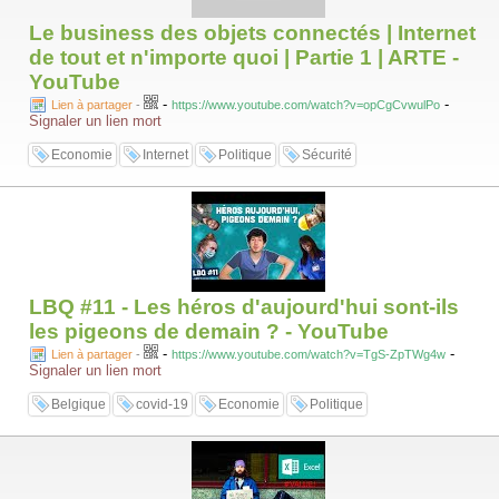
Le business des objets connectés | Internet
de tout et n'importe quoi | Partie 1 | ARTE -
YouTube
-
-
Lien à partager
-
https://www.youtube.com/watch?v=opCgCvwulPo
Signaler un lien mort
Economie
Internet
Politique
Sécurité
LBQ #11 - Les héros d'aujourd'hui sont-ils
les pigeons de demain ? - YouTube
-
-
Lien à partager
-
https://www.youtube.com/watch?v=TgS-ZpTWg4w
Signaler un lien mort
Belgique
covid-19
Economie
Politique