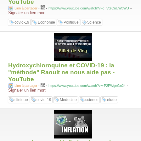
YouTube
-
-
Lien à partager
-
https://www.youtube.com/watch?v=c_VGCnUWbWU
Signaler un lien mort
covid-19
Economie
Politique
Science
Hydroxychloroquine et COVID-19 : la
"méthode" Raoult ne nous aide pas -
YouTube
-
-
Lien à partager
-
https://www.youtube.com/watch?v=rP2PWgnGn24
Signaler un lien mort
clinique
covid-19
Médecine
science
étude