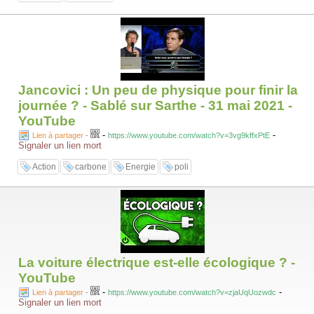
Jancovici : Un peu de physique pour finir la
journée ? - Sablé sur Sarthe - 31 mai 2021 -
YouTube
-
-
Lien à partager
-
https://www.youtube.com/watch?v=3vg9kffxPtE
Signaler un lien mort
Action
carbone
Energie
poli
La voiture électrique est-elle écologique ? -
YouTube
-
-
Lien à partager
-
https://www.youtube.com/watch?v=zjaUqUozwdc
Signaler un lien mort