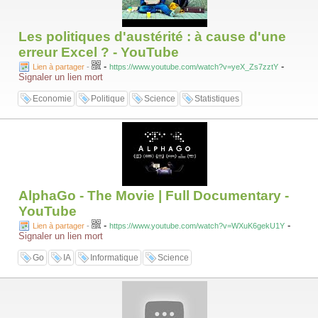
Les politiques d'austérité : à cause d'une
erreur Excel ? - YouTube
-
-
Lien à partager
-
https://www.youtube.com/watch?v=yeX_Zs7zztY
Signaler un lien mort
Economie
Politique
Science
Statistiques
AlphaGo - The Movie | Full Documentary -
YouTube
-
-
Lien à partager
-
https://www.youtube.com/watch?v=WXuK6gekU1Y
Signaler un lien mort
Go
IA
Informatique
Science