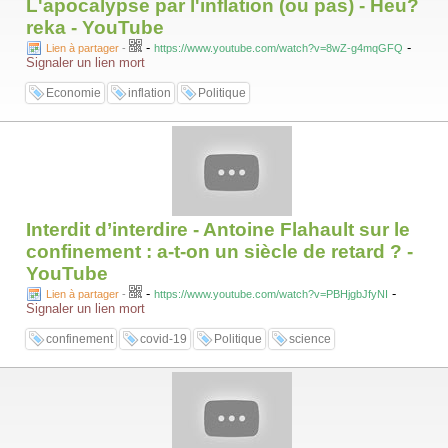
L'apocalypse par l'inflation (ou pas) - Heu?
reka - YouTube
-
-
Lien à partager
-
https://www.youtube.com/watch?v=8wZ-g4mqGFQ
Signaler un lien mort
Economie
inflation
Politique
Interdit d’interdire - Antoine Flahault sur le
confinement : a-t-on un siècle de retard ? -
YouTube
-
-
Lien à partager
-
https://www.youtube.com/watch?v=PBHjgbJfyNI
Signaler un lien mort
confinement
covid-19
Politique
science