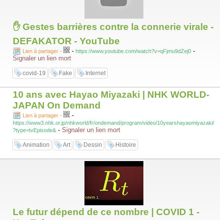
✋ Gestes barrières contre la connerie virale -
DEFAKATOR - YouTube
-
-
Lien à partager
-
https://www.youtube.com/watch?v=qFjmu9dZej0
Signaler un lien mort
covid-19
Fake
Internet
10 ans avec Hayao Miyazaki | NHK WORLD-
JAPAN On Demand
-
Lien à partager
-
https://www3.nhk.or.jp/nhkworld/fr/ondemand/program/video/10yearshayaomiyazaki/
-
Signaler un lien mort
?type=tvEpisode&
Animation
Art
Dessin
Histoire
Le futur dépend de ce nombre | COVID 1 -