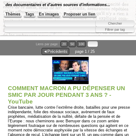
des documentaires et d'autres sources d'informations...
Thèmes
Tags
En images
Proposer un lien
Liens par page :
20
50
100
◄Précédents
page 1 / 25
COMMENT MACRON A PU DÉPENSER UN
SMIC PAR JOUR PENDANT 3 ANS ? -
YouTube
Crise bancaire, lutte contre l’extrême droite, batailles pour une presse
indépendante, folie des réseaux sociaux, avènement de faux
prophètes, médiatisation de la nullité, défaite de la pensée et de
l’Europe : nous cheminons avec Berruyer dans ce zoom arrière
légèrement foutraque sur de nombreuses questions qui agitent en ce
moment notre démocratie asphyxiée par la vitesse des échanges et
l’absence de recul. L’échange tient sur un fil, un peu comme dans un