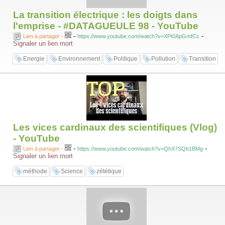
La transition électrique : les doigts dans
l'emprise - #DATAGUEULE 98 - YouTube
-
-
Lien à partager
-
https://www.youtube.com/watch?v=XPt0ApGmfCc
Signaler un lien mort
Energie
Environnement
Politique
Pollution
Transition
Les vices cardinaux des scientifiques (Vlog)
- YouTube
-
-
Lien à partager
-
https://www.youtube.com/watch?v=QhX7SQb1BMg
Signaler un lien mort
méthode
Science
zététique