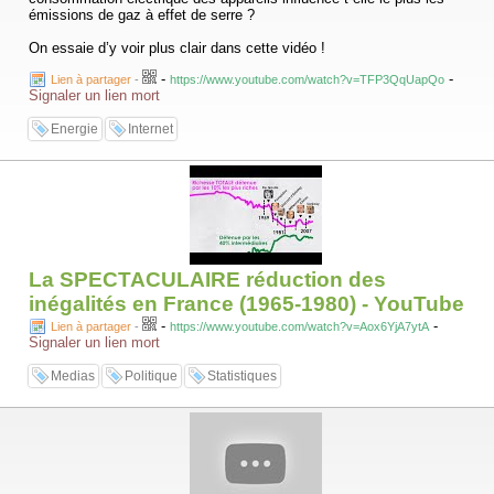
émissions de gaz à effet de serre ?
On essaie d’y voir plus clair dans cette vidéo !
-
-
Lien à partager
-
https://www.youtube.com/watch?v=TFP3QqUapQo
Signaler un lien mort
Energie
Internet
La SPECTACULAIRE réduction des
inégalités en France (1965-1980) - YouTube
-
-
Lien à partager
-
https://www.youtube.com/watch?v=Aox6YjA7ytA
Signaler un lien mort
Medias
Politique
Statistiques