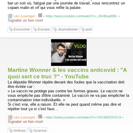
bar un soir où, fatigué par une journée de travail, vous rencontrez un
copain malin et vif qui vous refile la patate.
-
-
Lien à partager
-
https://www.youtube.com/watch?v=_iNmBuq45Bc
Signaler un lien mort
Economie
Europe
Journalisme
poli
Martine Wonner & les vaccins anticovid : "A
quoi sert ce truc ?" - YouTube
La députée Wonner répète devant des foules que la vaccination doit
être évitée car :
« Le vaccin ne protège pas contre les formes graves. Le vaccin ne
vous empêche pas d'être contaminé. Le vaccin ne va pas empêcher la
contamination inter-individuelle. »
Si c'est vrai, elle a raison. Et elle ne peut quand même pas dire et
répéter tout ça si c'est faux...
-
-
Lien à partager
-
https://www.youtube.com/watch?v=7XGSM3ZFOCA
Signaler un lien mort
Antivax
Science