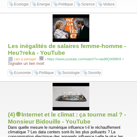
Ecologie
Energie
Politique
Science
Voiture
Les inégalités de salaires femme-homme -
Heu?reka - YouTube
-
-
Lien à partager
-
https://www.youtube.com/watch?v=aed8Q40M8r8
Signaler un lien mort
Economie
Politique
Sociologie
Sorority
(4) 🌐 Internet et le climat : ça tourne mal ? -
Monsieur Bidouille - YouTube
Dans quelle mesure le numérique influence t-il le réchauffement
climatique ? Les data centers sont-ils les plus polluants ? La
consommation électrique des appareils influence t-elle le plus les