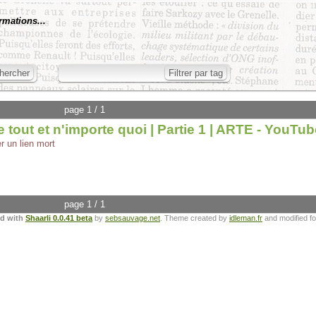
rmations...
page 1 / 1
 tout et n'importe quoi | Partie 1 | ARTE - YouTub
r un lien mort
page 1 / 1
ed with
Shaarli 0.0.41 beta
by
sebsauvage.net
. Theme created by
idleman.fr
and modified f