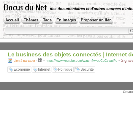
des documentaires et d'autres sources d'info
Accueil
Thèmes
Tags
En images
Proposer un lien
Le business des objets connectés | Internet de
-
-
Signale
Lien à partager
-
https://www.youtube.com/watch?v=opCgCvwulPo
Economie
Internet
Politique
Sécurité
Creat