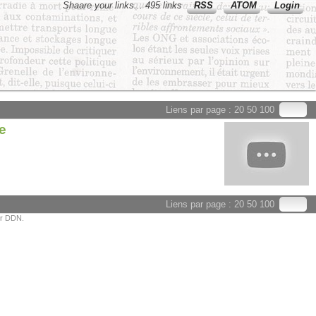
Shaare your links... 495 links
RSS
ATOM
Login
Liens par page :
20
50
100
e
Liens par page :
20
50
100
or DDN.