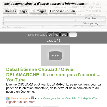
des documentaires et d'autres sources d'informations...
Thèmes
Tags
En images
Proposer un lien
Liens par page :
20
50
100
page 1 / 1
Débat Étienne Chouard / Olivier
DELAMARCHE : Ils ne sont pas d'accord ... -
YouTube
Étienne CHOUARD et Olivier DELAMARCHE se rencontrent pour par
parler de la création monétaire, de la dette et de la souveraineté du
peuple en économie.
-
-
Lien à partager
-
https://www.youtube.com/watch?v=CHbGrptXvaE
Signaler un lien mort