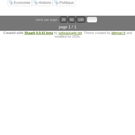
Economie
Histoire
Politique
Liens par page :
20
50
100
page 1 / 1
Created with
Shaarli 0.0.41 beta
by
sebsauvage.net
. Theme created by
idleman.fr
and
modified for DDN.