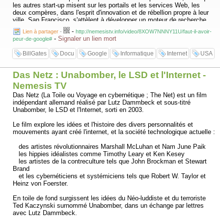
les autres start-up misent sur les portails et les services Web, les
deux compères, dans l'esprit d'innovation et de rébellion propre à leur
ville, San Francisco, s'attèlent à développer un moteur de recherche
puissant basé sur les algorithmes et développent des liens
-
Lien à partager
-
http://nemesistv.info/video/8XOW7NNNY11U/faut-il-avoir-
sponsorisés pour ne pas polluer leur page d'accueil d'un blanc
-
Signaler un lien mort
peur-de-google#
immaculé… Leur philosophie se veut éthique et anticonformiste, leur
management basé sur la créativité de leurs employés et le refus des
BillGates
Docu
Google
Informatique
Internet
USA
lois de Wall Street. Un modèle de société néanmoins très capitaliste et
dont la culture du secret inquiète. Car, outre les annonceurs
préoccupés par es fraudes au clic, nombreux craignent ses dérives à
Das Netz : Unabomber, le LSD et l'Internet -
l'encontre de la propriété intellectuelle et des libertés privées,
Nemesis TV
notamment depuis son entrée en Chine… Peut-on alors décemment
croire, comme le clame son slogan, que Google ne fait pas le mal ?.
Das Netz (La Toile ou Voyage en cybernétique ; The Net) est un film
indépendant allemand réalisé par Lutz Dammbeck et sous-titré
Unabomber, le LSD et l'Internet, sorti en 2003.
Google brother ?
Le film explore les idées et l'histoire des divers personnalités et
© ARTE F
mouvements ayant créé l'internet, et la société technologique actuelle :
David Cheriton
Fouillée, aussi sérieuse dans son propos que ludique visuellement,
des artistes révolutionnaires Marshall McLuhan et Nam June Paik
cette enquête sur le monstre Google retrace le fulgurant parcours d'une
les hippies idéalistes comme Timothy Leary et Ken Kesey
entreprise dont le monopole aujourd'hui inquiète. Dans un
les artistes de la contreculture tels que John Brockman et Stewart
environnement animé en 3D aux allures de vortex technologique, David
Brand
Wise, auteur de Google story, des professeurs, journalistes et anciens
et les cybernéticiens et systémiciens tels que Robert W. Taylor et
employés, encastrés dans des écrans, décryptent le phénomène.
Heinz von Foerster.
Avec, pour respirations réjouissantes, outre des publicités
institutionnelles de la marque, des vidéos circulant sur Internet. Des
En toile de fond surgissent les idées du Néo-luddiste et du terroriste
saynètes souvent cocasses tel ce paysan macédonien menaçant
Ted Kaczynski surnommé Unabomber, dans un échange par lettres
monsieur Google de partir chez Yahoo s'il ne lui trouve pas une femme
avec Lutz Dammbeck.
ou ces clips loufoques de chansons moquant joyeusement les jeunes