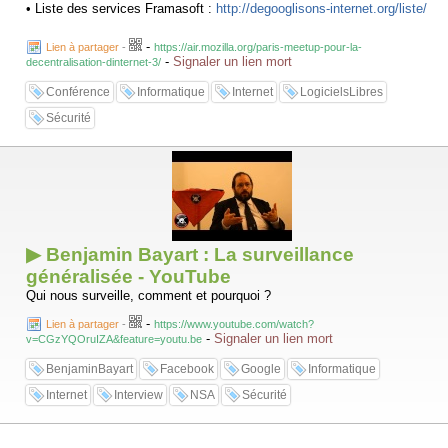
• Liste des services Framasoft :
http://degooglisons-internet.org/liste/
-
Lien à partager
-
https://air.mozilla.org/paris-meetup-pour-la-
CaliOpen est un outil visant à permettre à chacun de disposer d'outils
-
Signaler un lien mort
decentralisation-dinternet-3/
de correspondance privée qui favorisent la confidentialité des
échanges dans un environnement où l'on peut utiliser plusieurs
Conférence
Informatique
Internet
LogicielsLibres
terminaux (PC, smartphones) et plusieurs canaux (email, SMS,
réseaux sociaux, IRC).
Sécurité
CaliOpen est un logiciel libre qui se veut intuitif est utilisable par le
grand public.
• Fonctionnalités :
https://caliopen.org/features
• La démarche de CaliOpen :
https://caliopen.org/about
▶ Benjamin Bayart : La surveillance
généralisée - YouTube
Qui nous surveille, comment et pourquoi ?
-
Lien à partager
-
https://www.youtube.com/watch?
-
Signaler un lien mort
v=CGzYQOruIZA&feature=youtu.be
BenjaminBayart
Facebook
Google
Informatique
Internet
Interview
NSA
Sécurité