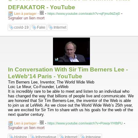
DEFAKATOR - YouTube
-
-
Lien à partager
-
https://www.youtube.com/watch?v=qFjmu9dZej0
Signaler un lien mort
covid-19
Fake
Internet
In Conversation With Sir Tim Berners Lee -
LeWeb'14 Paris - YouTube
Tim Berners Lee, Inventor, The World Wide Web
Loic Le Meur, Co-Founder, LeWeb
It is incredibly rare to be able to meet and listen to an individual who
has changed the way that billions of people live and communicate. We
are honored that Sir Tim Berners-Lee, the inventor of the Web is able
to join us at LeWeb. As we close out the World Wide Web’s 25th year,
we are excited for Sir Tim to share with us his goals for the web of the
next quarter century.
-
-
Lien à partager
-
https://www.youtube.com/watch?v=PowqvYH8tPU
Signaler un lien mort
Histoire
Informatique
Internet
Interview