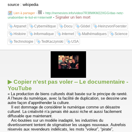
accros de la marque.
source : wikipedia
-
Lien à partager
-
http://nemesistv.info/video/7R38WKM22XGG/das-netz-
Intervenants
-
Signaler un lien mort
unabomber-le-lsd-et-l-internet#
Sergei Brin, Larry Page
Arpanet
Cybernétique
Docu
Gödel
HeinzvonFoerster
Vise, auteur « Google Story »
Histoire
Informatique
Internet
Mathématiques
Science
John Markoff, journaliste NY Times
Cheriton, Prof en informatique à Stanford
Technologie
TedKaczynski
USA
Franck Poisson, ex DG de Google
Brad Templeton, Président Electric Frontier Fondation
Paul Rabinow, prof d’anthropologie
Daniel Rommel, Avocat
Mark Jen, Product Line Manager, Bloggeur licencié
Jessie Stricchiola, Fondatrice de Alchemist Media
Larry Harvey, Créateur “the burning Man”
Bruno Patino, Lemonde.fr, Telerama
Jean Noel Jeannenay, Président BNF
▶ Copier n'est pas voler -- Le documentaire -
Francis Pisani, Journaliste Le monde, Blog Transnet
YouTube
Pierre Louette, PDG AFP
Xiao Qiang, Rédacteur en chef de Chinas Digital Times
« La production de biens culturels était basée sur le principe de rareté.
A l’heure du numérique, avec la facilité de duplication, se dessine une
autre façon d’appréhender la culture.
Il est dommage de considérer le numérique comme un désastre
culturel. La créativité n’a jamais été aussi riche et aussi facilement
diffusable que maintenant.
Arc-boutées sur un modèle inadapté, les industries du
divertissement tentent de stigmatiser les usages nouveaux. Autrefois
réservés aux revendeurs indélicats, les mots “voleur”, “pirate”,