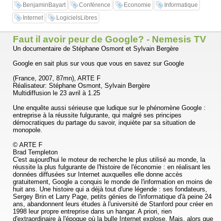
BenjaminBayart
Conférence
Economie
Informatique
Internet
LogicielsLibres
Faut il avoir peur de Google? - Nemesis TV
Un documentaire de Stéphane Osmont et Sylvain Bergère
Google en sait plus sur vous que vous en savez sur Google
(France, 2007, 87mn), ARTE F
Réalisateur: Stéphane Osmont, Sylvain Bergère
Multidiffusion le 23 avril à 1.25
Une enquête aussi sérieuse que ludique sur le phénomène Google :
entreprise à la réussite fulgurante, qui malgré ses principes
démocratiques du partage du savoir, inquiète par sa situation de
monopole.
© ARTE F
Brad Templeton
C'est aujourd'hui le moteur de recherche le plus utilisé au monde, la
réussite la plus fulgurante de l'histoire de l'économie : en réalisant les
données diffusées sur Internet auxquelles elle donne accès
gratuitement, Google a conquis le monde de l'information en moins de
huit ans. Une histoire qui a déjà tout d'une légende : ses fondateurs,
Sergey Brin et Larry Page, petits génies de l'informatique d'à peine 24
ans, abandonnent leurs études à l'université de Stanford pour créer en
1998 leur propre entreprise dans un hangar. A priori, rien
d'extraordinaire à l'époque où la bulle Internet explose. Mais, alors que