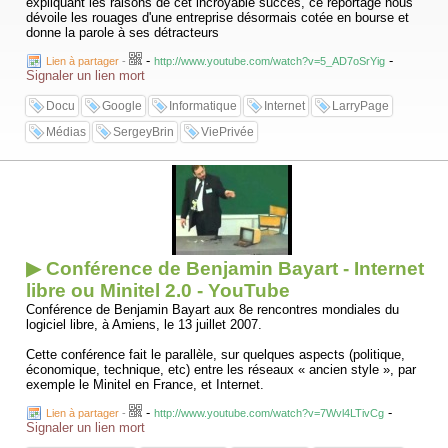
expliquant les raisons de cet incroyable succès, ce reportage nous
dévoile les rouages d'une entreprise désormais cotée en bourse et
donne la parole à ses détracteurs
-
-
Lien à partager
-
http://www.youtube.com/watch?v=5_AD7oSrYig
Signaler un lien mort
Docu
Google
Informatique
Internet
LarryPage
Médias
SergeyBrin
ViePrivée
▶ Conférence de Benjamin Bayart - Internet
libre ou Minitel 2.0 - YouTube
Conférence de Benjamin Bayart aux 8e rencontres mondiales du
logiciel libre, à Amiens, le 13 juillet 2007.
Cette conférence fait le parallèle, sur quelques aspects (politique,
économique, technique, etc) entre les réseaux « ancien style », par
exemple le Minitel en France, et Internet.
-
-
Lien à partager
-
http://www.youtube.com/watch?v=7Wvl4LTivCg
Signaler un lien mort