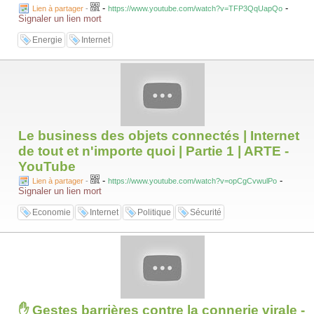
-
-
Lien à partager
-
https://www.youtube.com/watch?v=TFP3QqUapQo
Signaler un lien mort
Energie
Internet
Le business des objets connectés | Internet
de tout et n'importe quoi | Partie 1 | ARTE -
YouTube
-
-
Lien à partager
-
https://www.youtube.com/watch?v=opCgCvwulPo
Signaler un lien mort
Economie
Internet
Politique
Sécurité
✋ Gestes barrières contre la connerie virale -