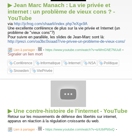
▶ Jean Marc Manach : La vie privée et
internet : un problème de vieux cons ? -
YouTube
via
http://jcfrog.com/shaarli/index.php?eXgx9A
Une excellente conférence de plus sur la vie privée et Internet (un
problème de "vieux cons"?)
Pour suivre en parallèle, les slides de Jean-Marc sont là:
http://prezi.com/oa3bc0siaad7/vie-privee-un-probleme-de-vieux-cons/
-
-
Lien à partager
-
https://www.youtube.com/watch?v=wWmGNE7NUu8
Signaler un lien mort
Conférence
Informatique
Internet
NSA
Politique
Snowden
ViePrivée
▶ Une contre-histoire de l'internet - YouTube
Retour sur les mouvements de défense des libertés sur internet,
apparus en réaction à la régulation croissante du web.
-
-
Lien à partager
-
https://www.youtube.com/watch?v=tztUbIPb5oQ