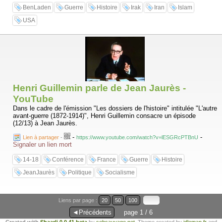
BenLaden
Guerre
Histoire
Irak
Iran
Islam
USA
Henri Guillemin parle de Jean Jaurès -
YouTube
Dans le cadre de l'émission "Les dossiers de l'histoire" intitulée "L'autre
avant-guerre (1872-1914)", Henri Guillemin consacre un épisode
(12/13) à Jean Jaurès.
-
-
Lien à partager
-
https://www.youtube.com/watch?v=lESGRcPTBnU
Signaler un lien mort
14-18
Conférence
France
Guerre
Histoire
JeanJaurès
Politique
Socialisme
Liens par page :
20
50
100
◄Précédents
page 1 / 6