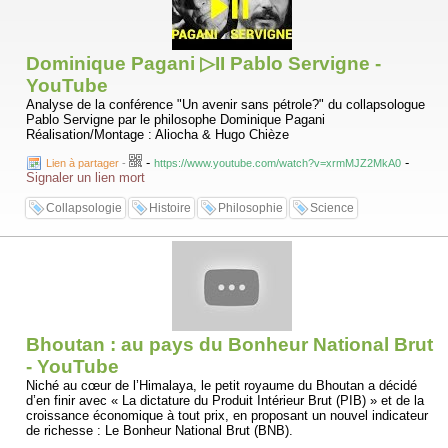
Dominique Pagani ▷II Pablo Servigne -
YouTube
Analyse de la conférence "Un avenir sans pétrole?" du collapsologue
Pablo Servigne par le philosophe Dominique Pagani
Réalisation/Montage : Aliocha & Hugo Chièze
-
-
Lien à partager
-
https://www.youtube.com/watch?v=xrmMJZ2MkA0
Signaler un lien mort
Collapsologie
Histoire
Philosophie
Science
Bhoutan : au pays du Bonheur National Brut
- YouTube
Niché au cœur de l’Himalaya, le petit royaume du Bhoutan a décidé
d’en finir avec « La dictature du Produit Intérieur Brut (PIB) » et de la
croissance économique à tout prix, en proposant un nouvel indicateur
de richesse : Le Bonheur National Brut (BNB).