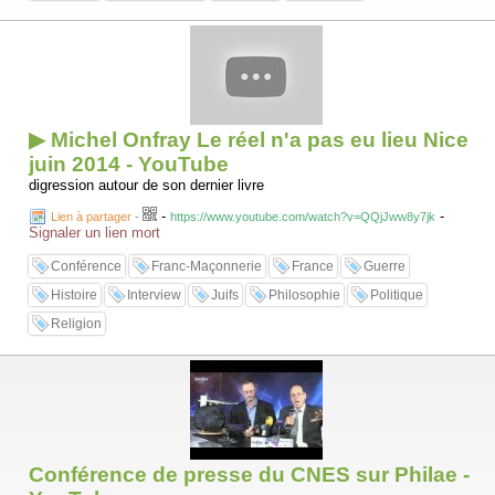
▶ Michel Onfray Le réel n'a pas eu lieu Nice
juin 2014 - YouTube
digression autour de son dernier livre
-
-
Lien à partager
-
https://www.youtube.com/watch?v=QQjJww8y7jk
Signaler un lien mort
Conférence
Franc-Maçonnerie
France
Guerre
Histoire
Interview
Juifs
Philosophie
Politique
Religion
Conférence de presse du CNES sur Philae -