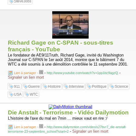
SteveJobs
Richard Gage on C-SPAN - sous-titres
français - YouTube
Le fondateur de AE9/11Truth, Richard Gage, invité du Washington
Journal sur C-SPAN le 1er août 2014, montre que le bâtiment 7 du
WTC a été soumis à une démolition contrôlée le 11 septembre 2001.
-
-
Lien à partager
-
http://www.youtube.com/watch?v=1pp1bc9agzQ
Signaler un lien mort
911
Guerre
Histoire
Interview
Politique
Science
USA
WTC
Die Anstalt - Terrorisme - Vidéo Dailymotion
L'histoire de l'axe du mal en 7min ... mieux vaut en rire :/
-
Lien à partager
-
http://www.dailymotion.com/video/x27bvr7_die-anstalt-
-
Signaler un lien mort
terrorisme-23-septembre_school?start=2