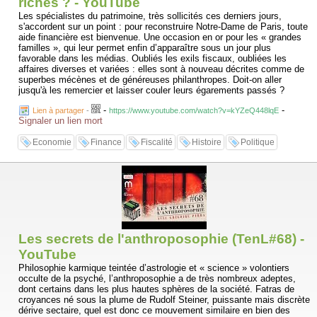
riches ? - YouTube
Les spécialistes du patrimoine, très sollicités ces derniers jours,
s'accordent sur un point : pour reconstruire Notre-Dame de Paris, toute
aide financière est bienvenue. Une occasion en or pour les « grandes
familles », qui leur permet enfin d’apparaître sous un jour plus
favorable dans les médias. Oubliés les exils fiscaux, oubliées les
affaires diverses et variées : elles sont à nouveau décrites comme de
superbes mécènes et de généreuses philanthropes. Doit-on aller
jusqu'à les remercier et laisser couler leurs égarements passés ?
-
-
Lien à partager
-
https://www.youtube.com/watch?v=kYZeQ448lqE
Signaler un lien mort
Economie
Finance
Fiscalité
Histoire
Politique
Les secrets de l'anthroposophie (TenL#68) -
YouTube
Philosophie karmique teintée d’astrologie et « science » volontiers
occulte de la psyché, l’anthroposophie a de très nombreux adeptes,
dont certains dans les plus hautes sphères de la société. Fatras de
croyances né sous la plume de Rudolf Steiner, puissante mais discrète
dérive sectaire, quel est donc ce mouvement similaire en bien des