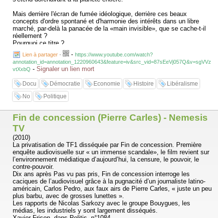
Mais derrière l'écran de fumée idéologique, derrière ces beaux
concepts d'ordre spontané et d'harmonie des intérêts dans un libre
marché, par-delà la panacée de la «main invisible», que se cache-t-il
réellement ?
Pourquoi ce titre ?
Le mot rets vient du latin rete et signifie littéralement filet. Il exprime
-
Lien à partager
-
https://www.youtube.com/watch?
l'idée de piège tout autant que l'idée de réseau (d'ailleurs, rete a donné
annotation_id=annotation_1220960643&feature=iv&src_vid=87sEeVj057Q&v=sgVVz
en français le mot réseau). Aussi, l'Internationale néolibérale s'est
-
Signaler un lien mort
vtXxbQ
constituée en un vaste réseau, complexe et inextricable, qui lui permet
de faire entendre sa voix polymorphe simultanément sur toutes les
Docu
Démocratie
Economie
Histoire
Libéralisme
tribunes imaginables, à savoir : les think tanks, le système
d'éducation, les médias, les partis politiques, les marchés financiers,
No
Politique
les organisations intergouvernementales (Fonds Monétaire
International, Banque Mondiale, Organisation de Coopération et de
Développement Économique, Organisation Mondiale du Commerce,
Fin de concession (Pierre Carles) - Nemesis
etc.), les transnationales, les fonds de pension et les divers autres
TV
gestionnaires de l'épargne (compagnies d'assurance, banques, fonds
(2010)
mutuels, etc.), les syndicats du partenariat, etc. Chacun des maillons
La privatisation de TF1 disséquée par Fin de concession. Première
de cette vaste chaîne se charge de relayer la doctrine à un autre
enquête audiovisuelle sur « un immense scandale», le film revient sur
maillon ou, encore, directement au public. Cette circulation de
l’environnement médiatique d’aujourd’hui, la censure, le pouvoir, le
l'idéologie néolibérale à travers tous les supports de diffusion possibles
contre-pouvoir.
lui confère une espèce de « monopole de l'apparence » (selon le bon
Dix ans après Pas vu pas pris, Fin de concession interroge les
mot de Guy Debord) qui assure sa perpétuation et facilite
caciques de l’audiovisuel grâce à la pugnacité d’un journaliste latino-
l'endoctrinement des masses.
américain, Carlos Pedro, aux faux airs de Pierre Carles, « juste un peu
plus barbu, avec de grosses lunettes ».
Or, en déversant ce flot ininterrompu de propagande, les idéologues
Les rapports de Nicolas Sarkozy avec le groupe Bouygues, les
néolibéraux servent la cause des puissants. Car, en dénonçant
médias, les industriels y sont largement disséqués.
l'inefficacité de l'État et des programmes sociaux, tout en glorifiant
Xavier Frison, dans Politis, n°1084.