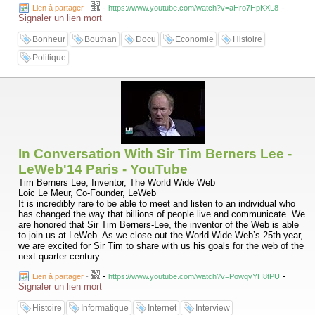
-
-
Lien à partager
-
https://www.youtube.com/watch?v=aHro7HpKXL8
Signaler un lien mort
Bonheur
Bouthan
Docu
Economie
Histoire
Politique
In Conversation With Sir Tim Berners Lee -
LeWeb'14 Paris - YouTube
Tim Berners Lee, Inventor, The World Wide Web
Loic Le Meur, Co-Founder, LeWeb
It is incredibly rare to be able to meet and listen to an individual who
has changed the way that billions of people live and communicate. We
are honored that Sir Tim Berners-Lee, the inventor of the Web is able
to join us at LeWeb. As we close out the World Wide Web’s 25th year,
we are excited for Sir Tim to share with us his goals for the web of the
next quarter century.
-
-
Lien à partager
-
https://www.youtube.com/watch?v=PowqvYH8tPU
Signaler un lien mort
Histoire
Informatique
Internet
Interview