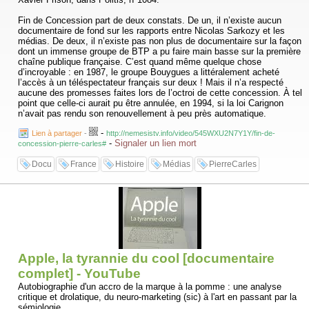
l'efficience et l'infaillibilité des marchés, en vantant les mérites de la
concurrence, des inégalités sociales et du droit de propriété privé, qui,
Fin de Concession part de deux constats. De un, il n’existe aucun
selon leurs prétentions, a préséance sur tous les autres droits, ils
documentaire de fond sur les rapports entre Nicolas Sarkozy et les
légitiment les réformes qui assoient le pouvoir des possédants. Ces
médias. De deux, il n’existe pas non plus de documentaire sur la façon
réformes ont été adoptées en rafales à travers le monde depuis le
dont un immense groupe de BTP a pu faire main basse sur la première
début des années 80 et ont toujours cours, malgré la crise économique
chaîne publique française. C’est quand même quelque chose
mondiale qui démontre la faillite du système néolibéral. En Occident,
d’incroyable : en 1987, le groupe Bouygues a littéralement acheté
elles ont amené les États à abandonner des pans entiers de leur
l’accès à un téléspectateur français sur deux ! Mais il n’a respecté
économie nationale. De l'indépendance des banques centrales dirigées
aucune des promesses faites lors de l’octroi de cette concession. À tel
par des non-élus qui fixent pourtant la politique monétaire des États, à
point que celle-ci aurait pu être annulée, en 1994, si la loi Carignon
la privatisation rampante des systèmes publics de santé, d'éducation,
n’avait pas rendu son renouvellement à peu près automatique.
de transport, d'énergie et de ressources naturelles, etc., tout a été fait
pour retirer des mains des citoyens le contrôle sur leur destinée
-
Lien à partager
-
http://nemesistv.info/video/545WXU2N7Y1Y/fin-de-
économique. Mais dans les pays en développement, la situation est
-
Signaler un lien mort
concession-pierre-carles#
bien pire. Maillons essentiels du réseau néolibéral, le FMI et la Banque
mondiale ont mis en chantier, à travers les plans d'ajustement
Docu
France
Histoire
Médias
PierreCarles
structurel, des trains de réformes qui ont dévasté les États, les
laissant totalement exsangues. Impuissante, la majeure partie de
l'humanité a ainsi vu s'installer un colonialisme d'un genre nouveau qui,
feignant l'altruisme, entretient une phénoménale déprédation. Alors
qu'on vante les mérites du libre-échange, on procède à la dilapidation
en bonne et due forme des ressources naturelles de territoires
immenses et à l'asservissement de populations entières.
Et c'est ainsi que la pensée et la démocratie, encerclées de toutes
Apple, la tyrannie du cool [documentaire
parts par la propagande et les réformes, se trouvent prises au piège,
dans les rets du néolibéralisme.
complet] - YouTube
Autobiographie d'un accro de la marque à la pomme : une analyse
http://encerclement.info/index2.html
critique et drolatique, du neuro-marketing (sic) à l'art en passant par la
sémiologie.