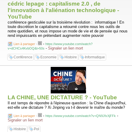
cédric lepage : capitalisme 2.0 , de
l'innovation à l'aliénation technologique -
YouTube
conférence gesticulée sur la troisième révolution : informatique ! En
toute discrétion le capitalisme a retourné contre nous les outils de
notre quotidien, et nous impose un mode de vie et de pensée qui nous
rend impuissants en prétendant augmenter notre pouvoir
-
Lien à partager
-
https://www.youtube.com/watch?
-
Signaler un lien mort
v=dCHCs4KvbOQ&t=50s
Conférence
Economie
Histoire
Informatique
LA CHINE, UNE DICTATURE ? - YouTube
Il est temps de répondre à l'épineuse question : la Chine d'aujourd'hui,
est-elle une dictature ? Xi Jinping va t-il devenir le maître du monde?
-
-
Lien à partager
-
https://www.youtube.com/watch?v=QN9JfxXjFFk
Signaler un lien mort
Histoire
Pol