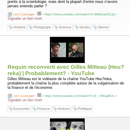
points à la scientologie, mais dont la plupart d’entre nous n’avons
jamais entendu parler ?
-
-
Lien à partager
-
https://www.youtube.com/watch?v=MA8reahSL0g
Signaler un lien mort
Histoire
Pédagogie
Science
Sectes
Steiner
Requin reconverti avec Gilles Mitteau (Heu?
reka) | Probablement? - YouTube
Gilles Mitteau est le vidéaste de la chaîne YouTube Heu?reka,
probablement la chaîne la plus complète autour de la vulgarisation de
la finance et de l'économie.
-
-
Lien à partager
-
https://www.youtube.com/watch?v=k-_mNujaBUs
Signaler un lien mort
Economie
Finance
Histoire
Politique