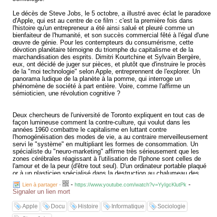
Le décès de Steve Jobs, le 5 octobre, a illustré avec éclat le paradoxe
d'Apple, qui est au centre de ce film : c'est la première fois dans
l'histoire qu'un entrepreneur a été ainsi salué et pleuré comme un
bienfaiteur de l'humanité, et son succès commercial fêté à l'égal d'une
œuvre de génie. Pour les contempteurs du consumérisme, cette
dévotion planétaire témoigne du triomphe du capitalisme et de la
marchandisation des esprits. Dimitri Kourtchine et Sylvain Bergère,
eux, ont décidé de juger sur pièces, et plutôt que d'instruire le procès
de la "moi technologie" selon Apple, entreprennent de l'explorer. Un
panorama ludique de la planète à la pomme, qui interroge un
phénomène de société à part entière. Voire, comme l'affirme un
sémioticien, une révolution cognitive ?
Deux chercheurs de l'université de Toronto expliquent en tout cas de
façon lumineuse comment la contre-culture, qui voulut dans les
années 1960 combattre le capitalisme en luttant contre
l'homogénéisation des modes de vie, a au contraire merveilleusement
servi le "système" en multipliant les formes de consommation. Un
spécialiste du "neuro-marketing" affirme très sérieusement que les
zones cérébrales réagissant à l'utilisation de l'Iphone sont celles de
l'amour et de la peur (d'être tout seul). D'un ordinateur portable plaqué
or à un plasticien spécialisé dans la destruction au chalumeau des
produits Apple, en passant par le conseiller d'Obama, Tim Wu, qui
-
-
Lien à partager
-
https://www.youtube.com/watch?v=YyIgcKlutPk
compare le succès de Steve Jobs à celui d'Hollywood, en soulignant
Signaler un lien mort
que l'humanité préfère en général "la facilité et le confort" à la liberté,
un tour d'horizon distancié et instructif, en forme d'autobiographie d'un
Apple
Docu
Histoire
Informatique
Sociologie
Apple-addict.