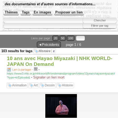
des documentaires et d'autres sources d'informations...
Thèmes
Tags
En images
Proposer un lien
Liens par page :
20
50
100
◄Précédents
page 1 / 6
103 results for tags
Histoire
x
10 ans avec Hayao Miyazaki | NHK WORLD-
JAPAN On Demand
-
Lien à partager
-
https://www3.nhk.or.jp/nhkworld/fr/ondemand/program/video/10yearshayaomiyazaki/
-
Signaler un lien mort
?type=tvEpisode&
Animation
Art
Dessin
Histoire