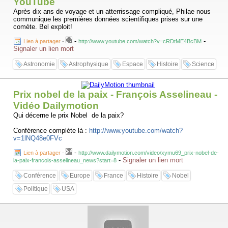
YouTube
Après dix ans de voyage et un atterrissage compliqué, Philae nous
communique les premières données scientifiques prises sur une
comète. Bel exploit!
-
-
Lien à partager
-
http://www.youtube.com/watch?v=cRDtME4BcBM
Signaler un lien mort
Astronomie
Astrophysique
Espace
Histoire
Science
Prix nobel de la paix - François Asselineau -
Vidéo Dailymotion
Qui décerne le prix Nobel de la paix?
Conférence complète là :
http://www.youtube.com/watch?
v=1lNQ48e0FVc
-
Lien à partager
-
http://www.dailymotion.com/video/xymu69_prix-nobel-de-
-
Signaler un lien mort
la-paix-francois-asselineau_news?start=8
Conférence
Europe
France
Histoire
Nobel
Politique
USA