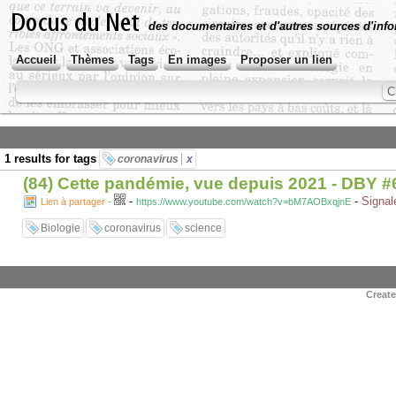
des documentaires et d'autres sources d'info
Accueil
Thèmes
Tags
En images
Proposer un lien
1 results for tags
coronavirus
x
(84) Cette pandémie, vue depuis 2021 - DBY #
-
-
Signal
Lien à partager
-
https://www.youtube.com/watch?v=bM7AOBxqjnE
Biologie
coronavirus
science
Creat