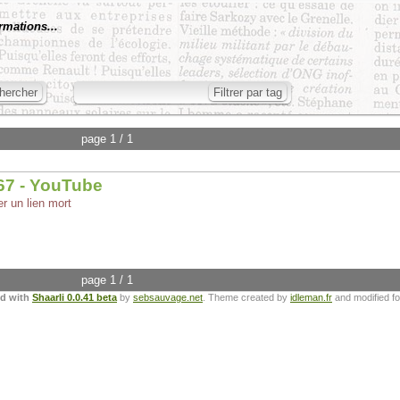
rmations...
page 1 / 1
67 - YouTube
er un lien mort
page 1 / 1
ed with
Shaarli 0.0.41 beta
by
sebsauvage.net
. Theme created by
idleman.fr
and modified f