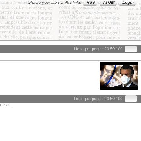
Shaare your links... 495 links
RSS
ATOM
Login
Liens par page :
20
50
100
Liens par page :
20
50
100
or DDN.