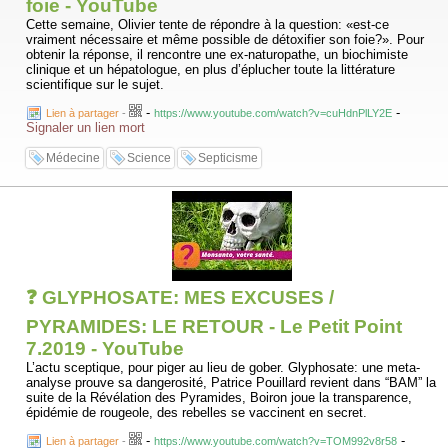
foie - YouTube
Cette semaine, Olivier tente de répondre à la question: «est-ce
vraiment nécessaire et même possible de détoxifier son foie?». Pour
obtenir la réponse, il rencontre une ex-naturopathe, un biochimiste
clinique et un hépatologue, en plus d’éplucher toute la littérature
scientifique sur le sujet.
-
-
Lien à partager
-
https://www.youtube.com/watch?v=cuHdnPlLY2E
Signaler un lien mort
Médecine
Science
Septicisme
❓ GLYPHOSATE: MES EXCUSES /
PYRAMIDES: LE RETOUR - Le Petit Point
7.2019 - YouTube
L’actu sceptique, pour piger au lieu de gober. Glyphosate: une meta-
analyse prouve sa dangerosité, Patrice Pouillard revient dans “BAM” la
suite de la Révélation des Pyramides, Boiron joue la transparence,
épidémie de rougeole, des rebelles se vaccinent en secret.
-
-
Lien à partager
-
https://www.youtube.com/watch?v=TOM992v8r58