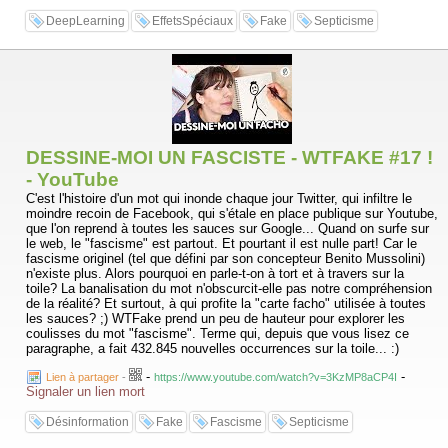
DeepLearning
EffetsSpéciaux
Fake
Septicisme
DESSINE-MOI UN FASCISTE - WTFAKE #17 !
- YouTube
C'est l'histoire d'un mot qui inonde chaque jour Twitter, qui infiltre le
moindre recoin de Facebook, qui s'étale en place publique sur Youtube,
que l'on reprend à toutes les sauces sur Google... Quand on surfe sur
le web, le "fascisme" est partout. Et pourtant il est nulle part! Car le
fascisme originel (tel que défini par son concepteur Benito Mussolini)
n'existe plus. Alors pourquoi en parle-t-on à tort et à travers sur la
toile? La banalisation du mot n'obscurcit-elle pas notre compréhension
de la réalité? Et surtout, à qui profite la "carte facho" utilisée à toutes
les sauces? ;) WTFake prend un peu de hauteur pour explorer les
coulisses du mot "fascisme". Terme qui, depuis que vous lisez ce
paragraphe, a fait 432.845 nouvelles occurrences sur la toile... :)
-
-
Lien à partager
-
https://www.youtube.com/watch?v=3KzMP8aCP4I
Signaler un lien mort
Désinformation
Fake
Fascisme
Septicisme