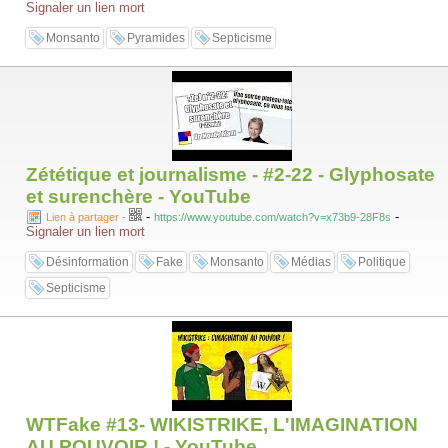
Signaler un lien mort
Monsanto
Pyramides
Septicisme
Zététique et journalisme - #2-22 - Glyphosate
et surenchère - YouTube
-
-
Lien à partager
-
https://www.youtube.com/watch?v=x73b9-28F8s
Signaler un lien mort
Désinformation
Fake
Monsanto
Médias
Politique
Septicisme
WTFake #13- WIKISTRIKE, L'IMAGINATION
AU POUVOIR ! - YouTube