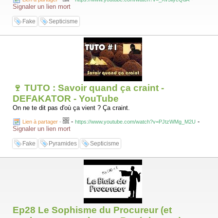
Signaler un lien mort
Fake
Septicisme
🍷 TUTO : Savoir quand ça craint -
DEFAKATOR - YouTube
On ne te dit pas d'où ça vient ? Ça craint.
-
-
Lien à partager
-
https://www.youtube.com/watch?v=PJtzWMg_M2U
Signaler un lien mort
Fake
Pyramides
Septicisme
Ep28 Le Sophisme du Procureur (et