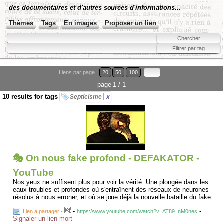
des documentaires et d'autres sources d'informations...
Thèmes
Tags
En images
Proposer un lien
Liens par page :
20
50
100
page 1 / 1
10 results for tags
Septicisme
x
🎭 On nous fake profond - DEFAKATOR -
YouTube
Nos yeux ne suffisent plus pour voir la vérité. Une plongée dans les
eaux troubles et profondes où s'entraînent des réseaux de neurones
résolus à nous erroner, et où se joue déjà la nouvelle bataille du fake.
-
-
Lien à partager
-
https://www.youtube.com/watch?v=AT89_nM0nes
Signaler un lien mort