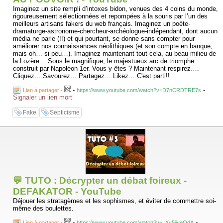
Imaginez un site rempli d’intoxes bidon, venues des 4 coins du monde,
rigoureusement sélectionnées et repompées à la souris par l’un des
meilleurs artisans fakers du web français. Imaginez un poète-
dramaturge-astronome-chercheur-archéologue-indépendant, dont aucun
média ne parle (!!) et qui pourtant, se donne sans compter pour
améliorer nos connaissances néolithiques (et son compte en banque,
mais oh… si peu…). Imaginez maintenant tout cela, au beau milieu de
la Lozère… Sous le magnifique, le majestueux arc de triomphe
construit par Napoléon 1er. Vous y êtes ? Maintenant respirez….
Cliquez….Savourez… Partagez… Likez… C'est parti!!
-
-
Lien à partager
-
https://www.youtube.com/watch?v=D7nCRDTRE7s
Signaler un lien mort
Fake
Septicisme
💬 TUTO : Décrypter un débat foireux -
DEFAKATOR - YouTube
Déjouer les stratagèmes et les sophismes, et éviter de commettre soi-
même des boulettes.
-
-
Lien à partager
-
https://www.youtube.com/watch?v=_Xv5iiyeQdA