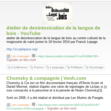
Atelier de desintoxication de la langue de
bois - YouTube
atelier de desintoxication de la langue de bois au centre culturel de la
megisserie de saint junien le 19 fevrier 2014 par Franck Lepage
http://scoplepave.org/
-
-
Lien à partager
-
https://www.youtube.com/watch?v=qYfx99MU3I8
Signaler un lien mort
Conférence
France
Language
Politique
Sociologie
Chomsky & compagnie | Veoh.com
Chomsky & Cie est un film documentaire français d'Olivier Azam et
Daniel Mermet, réalisé d'après une série de reportages de Là-bas si j'y
suis consacrés à la personne et à la pensée de Noam Chomsky[1].
Sorti en 2008, il a été réalisé et distribué par Les Mutins de Pangée.
-
Lien à partager
-
http://www.veoh.com/watch/v18261257grXRXcXK?
-
Signaler un lien mort
h1=Chomsky+%26+compagnie