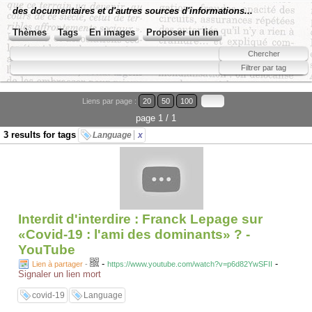
des documentaires et d'autres sources d'informations...
Thèmes
Tags
En images
Proposer un lien
Liens par page :
20
50
100
page 1 / 1
3 results for tags
Language
x
Interdit d'interdire : Franck Lepage sur
«Covid-19 : l'ami des dominants» ? -
YouTube
-
-
Lien à partager
-
https://www.youtube.com/watch?v=p6d82YwSFII
Signaler un lien mort
covid-19
Language