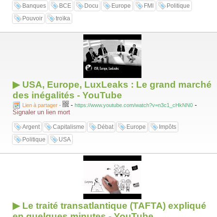
Banques
BCE
Docu
Europe
FMI
Politique
Pouvoir
troïka
▶ USA, Europe, LuxLeaks : Le grand marché
des inégalités - YouTube
-
-
Lien à partager
-
https://www.youtube.com/watch?v=n3c1_cHkNN0
Signaler un lien mort
Argent
Capitalisme
Débat
Europe
Impôts
Politique
USA
▶ Le traité transatlantique (TAFTA) expliqué
en quelques minutes - YouTube