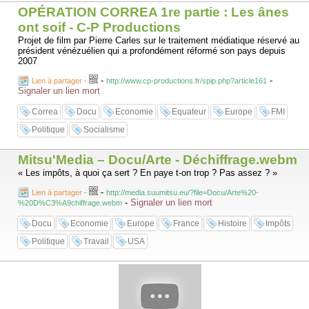
OPÉRATION CORREA 1re partie : Les ânes
ont soif - C-P Productions
Projet de film par Pierre Carles sur le traitement médiatique réservé au
président vénézuélien qui a profondément réformé son pays depuis
2007
-
-
Lien à partager
-
http://www.cp-productions.fr/spip.php?article161
Signaler un lien mort
Correa
Docu
Economie
Equateur
Europe
FMI
Politique
Socialisme
Mitsu'Media – Docu/Arte - Déchiffrage.webm
« Les impôts, à quoi ça sert ? En paye t-on trop ? Pas assez ? »
-
Lien à partager
-
http://media.suumitsu.eu/?file=Docu/Arte%20-
-
Signaler un lien mort
%20D%C3%A9chiffrage.webm
Docu
Economie
Europe
France
Histoire
Impôts
Politique
Travail
USA