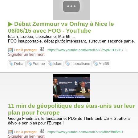
▶ Débat Zemmour vs Onfray à Nice le
06/06/15 avec FOG - YouTube
Islam, Europe, Libéralisme, Mai 68 ...
FOG insupportable, débat plutôt intéressant, surtout en seconde partie.
-
-
Lien à partager
-
https://www.youtube.com/watch?v=VhvpN9TYCEY
Signaler un lien mort
Débat
Europe
Islam
Libéralisme
Mai68
11 min de géopolitique des étas-unis sur leur
plan pour l'europe
George Friedman, le fondateur et PDG du Think tank US « Stratfor »
dévoile son plan pour l'Europe !
-
-
Lien à partager
-
https://www.youtube.com/watch?v=qM8nYBnlBmU
Signaler un lien mort