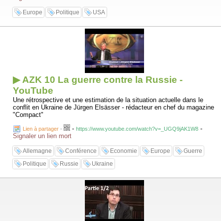
Europe
Politique
USA
▶ AZK 10 La guerre contre la Russie -
YouTube
Une rétrospective et une estimation de la situation actuelle dans le
conflit en Ukraine de Jürgen Elsässer - rédacteur en chef du magazine
"Compact"
-
-
Lien à partager
-
https://www.youtube.com/watch?v=_UGQ9jAK1W8
Signaler un lien mort
Allemagne
Conférence
Economie
Europe
Guerre
Politique
Russie
Ukraine