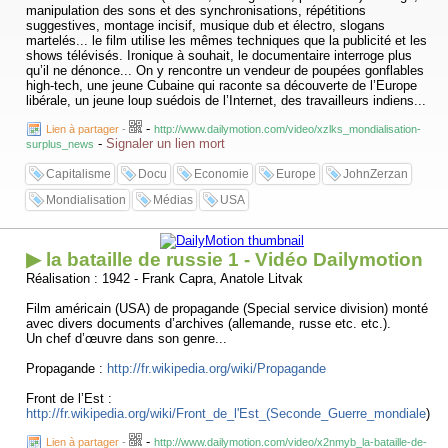
manipulation des sons et des synchronisations, répétitions
suggestives, montage incisif, musique dub et électro, slogans
martelés... le film utilise les mêmes techniques que la publicité et les
shows télévisés. Ironique à souhait, le documentaire interroge plus
qu’il ne dénonce... On y rencontre un vendeur de poupées gonflables
high-tech, une jeune Cubaine qui raconte sa découverte de l’Europe
libérale, un jeune loup suédois de l’Internet, des travailleurs indiens...
-
Lien à partager
-
http://www.dailymotion.com/video/xzlks_mondialisation-
-
Signaler un lien mort
surplus_news
Capitalisme
Docu
Economie
Europe
JohnZerzan
Mondialisation
Médias
USA
▶ la bataille de russie 1 - Vidéo Dailymotion
Réalisation : 1942 - Frank Capra, Anatole Litvak
Film américain (USA) de propagande (Special service division) monté
avec divers documents d’archives (allemande, russe etc. etc.).
Un chef d’œuvre dans son genre...
Propagande :
http://fr.wikipedia.org/wiki/Propagande
Front de l’Est :
http://fr.wikipedia.org/wiki/Front_de_l'Est_(Seconde_Guerre_mondiale
)
-
Lien à partager
-
http://www.dailymotion.com/video/x2nmyb_la-bataille-de-