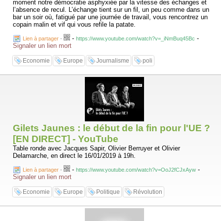
moment notre démocratie asphyxiée par la vitesse des échanges et
l’absence de recul. L’échange tient sur un fil, un peu comme dans un
bar un soir où, fatigué par une journée de travail, vous rencontrez un
copain malin et vif qui vous refile la patate.
-
-
Lien à partager
-
https://www.youtube.com/watch?v=_iNmBuq45Bc
Signaler un lien mort
Economie
Europe
Journalisme
poli
Gilets Jaunes : le début de la fin pour l'UE ?
[EN DIRECT] - YouTube
Table ronde avec Jacques Sapir, Olivier Berruyer et Olivier
Delamarche, en direct le 16/01/2019 à 19h.
-
-
Lien à partager
-
https://www.youtube.com/watch?v=OoJ2fCJxAyw
Signaler un lien mort
Economie
Europe
Politique
Révolution