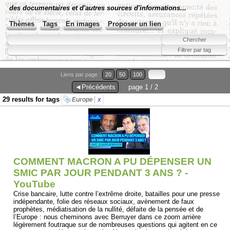
des documentaires et d'autres sources d'informations...
Thèmes
Tags
En images
Proposer un lien
Liens par page :
20
50
100
◄Précédents
page 1 / 2
29 results for tags
Europe
x
COMMENT MACRON A PU DÉPENSER UN
SMIC PAR JOUR PENDANT 3 ANS ? -
YouTube
Crise bancaire, lutte contre l’extrême droite, batailles pour une presse
indépendante, folie des réseaux sociaux, avènement de faux
prophètes, médiatisation de la nullité, défaite de la pensée et de
l’Europe : nous cheminons avec Berruyer dans ce zoom arrière
légèrement foutraque sur de nombreuses questions qui agitent en ce