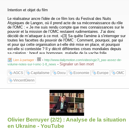
Intention et objet du film
Le réalisateur ancre l'idée de ce film lors du Festival des Nuits
Atypiques de Langon, où il prend acte de sa méconnaissance du rôle
de l'OMC : « Je me suis rendu compte que mes connaissances sur le
pouvoir et la mission de l’OMC restaient rudimentaires. J’ai donc
décidé de m’attaquer à ce mot. »[3] Sa quête l'amène à s'interroger sur
toutes les facettes du pouvoir de l'OMC : Comment, pourquoi, par qui
et pour qui cette organisation a-t-elle été mise en place, et pourquoi
est-elle si contestée ? Il y décrit différentes crises mondiales depuis
sa création : bœuf aux hormones, maladie de la vache folle,
exportation massive du surplus de poulets de l'Europe vers le
-
Lien à partager
-
http://www.dailymotion.com/video/xgiz7i_pas-assez-de-
Sénégal...
-
Signaler un lien mort
volume-notes-sur-l-omc-1-8_news
La seconde partie du documentaire dévoile les tenants et aboutissants
AGCS
Capitalisme
Docu
Economie
Europe
OMC
d'un accord particulier de l'OMC : l'AGCS (Accord Général sur le
Commerce des Services).
VincentGlenn
Le documentaire s'articule autour de différentes interviews dont celles
de Mike Moore (directeur de l'OMC entre 1995 et 2002), Pascal Lamy
(négociateur de l’Union européenne auprès de l’OMC), Agnès Bertrand
(auteur de L’OMC, le pouvoir invisible), Raoul Marc Jennar (chercheur
à l’Unité de recherche, de formation et d’information sur la globalisation
- URFIG), José Bové (militant agricole), Joseph Stiglitz (économiste),
etc.
Olivier Berruyer (2/2) : Analyse de la situation
La musique est de Bernard Lubat.
en Ukraine - YouTube