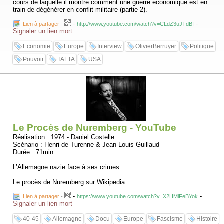
cours de laquelle il montre comment une guerre économique est en
train de dégénérer en conflit militaire (partie 2).
-
-
Lien à partager
-
http://www.youtube.com/watch?v=CLdZ3uJTdBI
Signaler un lien mort
Economie
Europe
Interview
OlivierBerruyer
Politique
Pouvoir
TAFTA
USA
Le Procès de Nuremberg - YouTube
Réalisation : 1974 - Daniel Costelle
Scénario : Henri de Turenne & Jean-Louis Guillaud
Durée : 71min
L’Allemagne nazie face à ses crimes.
Le procès de Nuremberg sur Wikipedia
-
-
Lien à partager
-
https://www.youtube.com/watch?v=X2HMlFeBYok
Signaler un lien mort
40-45
Allemagne
Docu
Europe
Fascisme
Histoire