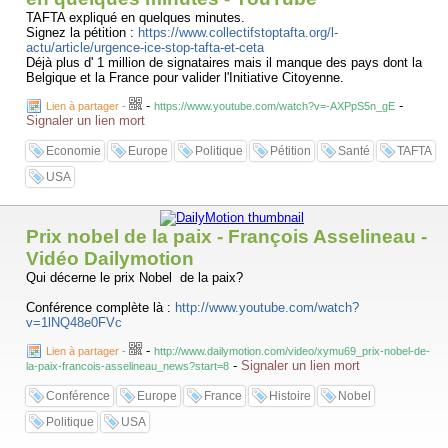
TAFTA expliqué en quelques minutes.
Signez la pétition :
https://www.collectifstoptafta.org/l-
actu/article/urgence-ice-stop-tafta-et-ceta
Déjà plus d' 1 million de signataires mais il manque des pays dont la
Belgique et la France pour valider l'Initiative Citoyenne.
-
-
Lien à partager
-
https://www.youtube.com/watch?v=-AXPpS5n_gE
Signaler un lien mort
Economie
Europe
Politique
Pétition
Santé
TAFTA
USA
Prix nobel de la paix - François Asselineau -
Vidéo Dailymotion
Qui décerne le prix Nobel de la paix?
Conférence complète là :
http://www.youtube.com/watch?
v=1lNQ48e0FVc
-
Lien à partager
-
http://www.dailymotion.com/video/xymu69_prix-nobel-de-
-
Signaler un lien mort
la-paix-francois-asselineau_news?start=8
Conférence
Europe
France
Histoire
Nobel
Politique
USA