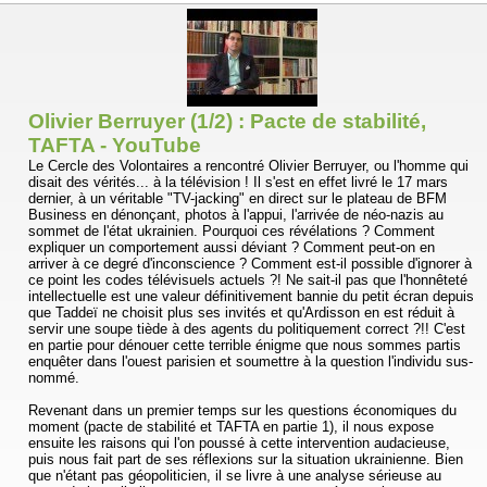
Olivier Berruyer (1/2) : Pacte de stabilité,
TAFTA - YouTube
Le Cercle des Volontaires a rencontré Olivier Berruyer, ou l'homme qui
disait des vérités... à la télévision ! Il s'est en effet livré le 17 mars
dernier, à un véritable "TV-jacking" en direct sur le plateau de BFM
Business en dénonçant, photos à l'appui, l'arrivée de néo-nazis au
sommet de l'état ukrainien. Pourquoi ces révélations ? Comment
expliquer un comportement aussi déviant ? Comment peut-on en
arriver à ce degré d'inconscience ? Comment est-il possible d'ignorer à
ce point les codes télévisuels actuels ?! Ne sait-il pas que l'honnêteté
intellectuelle est une valeur définitivement bannie du petit écran depuis
que Taddeï ne choisit plus ses invités et qu'Ardisson en est réduit à
servir une soupe tiède à des agents du politiquement correct ?!! C'est
en partie pour dénouer cette terrible énigme que nous sommes partis
enquêter dans l'ouest parisien et soumettre à la question l'individu sus-
nommé.
Revenant dans un premier temps sur les questions économiques du
moment (pacte de stabilité et TAFTA en partie 1), il nous expose
ensuite les raisons qui l'on poussé à cette intervention audacieuse,
puis nous fait part de ses réflexions sur la situation ukrainienne. Bien
que n'étant pas géopoliticien, il se livre à une analyse sérieuse au