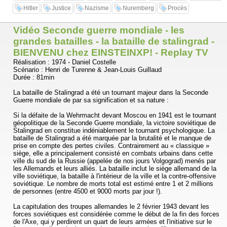
Hitler
Justice
Nazisme
Nuremberg
Procès
Vidéo Seconde guerre mondiale - les
grandes batailles - la bataille de stalingrad -
BIENVENU chez EINSTEINXP! - Replay TV
Réalisation : 1974 - Daniel Costelle
Scénario : Henri de Turenne & Jean-Louis Guillaud
Durée : 81min
La bataille de Stalingrad a été un tournant majeur dans la Seconde
Guerre mondiale de par sa signification et sa nature :
Si la défaite de la Wehrmacht devant Moscou en 1941 est le tournant
géopolitique de la Seconde Guerre mondiale, la victoire soviétique de
Stalingrad en constitue indéniablement le tournant psychologique. La
bataille de Stalingrad a été marquée par la brutalité et le manque de
prise en compte des pertes civiles. Contrairement au « classique »
siège, elle a principalement consisté en combats urbains dans cette
ville du sud de la Russie (appelée de nos jours Volgograd) menés par
les Allemands et leurs alliés. La bataille inclut le siège allemand de la
ville soviétique, la bataille à l'intérieur de la ville et la contre-offensive
soviétique. Le nombre de morts total est estimé entre 1 et 2 millions
de personnes (entre 4500 et 9000 morts par jour !).
La capitulation des troupes allemandes le 2 février 1943 devant les
forces soviétiques est considérée comme le début de la fin des forces
de l'Axe, qui y perdirent un quart de leurs armées et l'initiative sur le