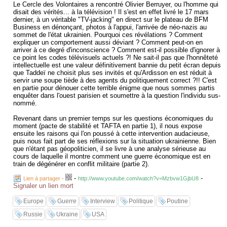
Le Cercle des Volontaires a rencontré Olivier Berruyer, ou l'homme qui
disait des vérités... à la télévision ! Il s'est en effet livré le 17 mars
dernier, à un véritable "TV-jacking" en direct sur le plateau de BFM
Business en dénonçant, photos à l'appui, l'arrivée de néo-nazis au
sommet de l'état ukrainien. Pourquoi ces révélations ? Comment
expliquer un comportement aussi déviant ? Comment peut-on en
arriver à ce degré d'inconscience ? Comment est-il possible d'ignorer à
ce point les codes télévisuels actuels ?! Ne sait-il pas que l'honnêteté
intellectuelle est une valeur définitivement bannie du petit écran depuis
que Taddeï ne choisit plus ses invités et qu'Ardisson en est réduit à
servir une soupe tiède à des agents du politiquement correct ?!! C'est
en partie pour dénouer cette terrible énigme que nous sommes partis
enquêter dans l'ouest parisien et soumettre à la question l'individu sus-
nommé.
Revenant dans un premier temps sur les questions économiques du
moment (pacte de stabilité et TAFTA en partie 1), il nous expose
ensuite les raisons qui l'on poussé à cette intervention audacieuse,
puis nous fait part de ses réflexions sur la situation ukrainienne. Bien
que n'étant pas géopoliticien, il se livre à une analyse sérieuse au
cours de laquelle il montre comment une guerre économique est en
train de dégénérer en conflit militaire (partie 2).
-
-
Lien à partager
-
http://www.youtube.com/watch?v=Mzbvw1GjbU8
Signaler un lien mort
Europe
Guerre
Interview
Politique
Poutine
Russie
Ukraine
USA