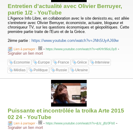
Entretien d'actualité avec Olivier Berruyer,
partie 1/2 - YouTube
L'Agence Info Libre, en collaboration avec le site denissto.eu, est allée
s'entretenir avec Olivier Berruyer, économiste, actuaire, blogueur et
chroniqueur TV, sur les questions économiques et géopolitiques. Cette
première partie traite de l'Euro et de la Grèce.
2ème partie :
https://www.youtube.com/watch?v=JNhSUyAJ69w
-
-
Lien à partager
-
https://www.youtube.com/watch?v=eKHr96oL0y8
Signaler un lien mort
Economie
Europe
France
Grèce
Interview
Médias
Politique
Russie
Ukraine
Puissante et incontrôlée la troïka Arte 2015
02 24 - YouTube
-
-
Lien à partager
-
https://www.youtube.com/watch?v=jUz_j8z0Fb0
Signaler un lien mort