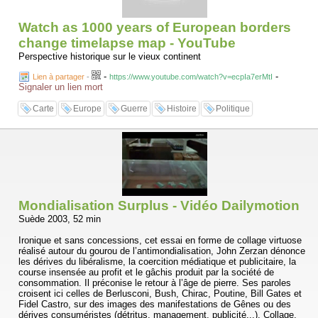
Watch as 1000 years of European borders
change timelapse map - YouTube
Perspective historique sur le vieux continent
-
-
Lien à partager
-
https://www.youtube.com/watch?v=ecpIa7erMtI
Signaler un lien mort
Carte
Europe
Guerre
Histoire
Politique
Mondialisation Surplus - Vidéo Dailymotion
Suède 2003, 52 min
Ironique et sans concessions, cet essai en forme de collage virtuose
réalisé autour du gourou de l’antimondialisation, John Zerzan dénonce
les dérives du libéralisme, la coercition médiatique et publicitaire, la
course insensée au profit et le gâchis produit par la société de
consommation. Il préconise le retour à l’âge de pierre. Ses paroles
croisent ici celles de Berlusconi, Bush, Chirac, Poutine, Bill Gates et
Fidel Castro, sur des images des manifestations de Gênes ou des
dérives consuméristes (détritus, management, publicité...). Collage,