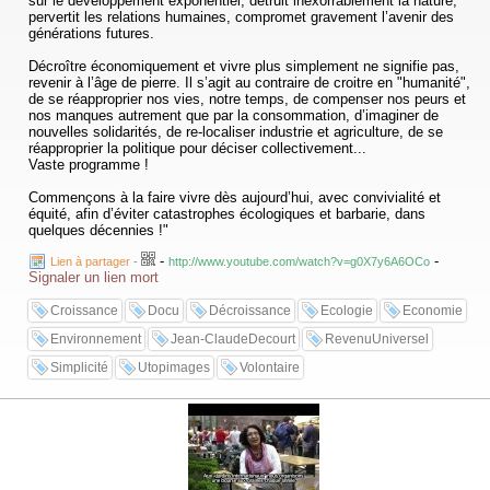
sur le développement exponentiel, détruit inexorrablement la nature,
pervertit les relations humaines, compromet gravement l’avenir des
générations futures.
Décroître économiquement et vivre plus simplement ne signifie pas,
revenir à l’âge de pierre. Il s’agit au contraire de croitre en "humanité",
de se réapproprier nos vies, notre temps, de compenser nos peurs et
nos manques autrement que par la consommation, d’imaginer de
nouvelles solidarités, de re-localiser industrie et agriculture, de se
réapproprier la politique pour déciser collectivement...
Vaste programme !
Commençons à la faire vivre dès aujourd’hui, avec convivialité et
équité, afin d’éviter catastrophes écologiques et barbarie, dans
quelques décennies !"
-
-
Lien à partager
-
http://www.youtube.com/watch?v=g0X7y6A6OCo
Signaler un lien mort
Croissance
Docu
Décroissance
Ecologie
Economie
Environnement
Jean-ClaudeDecourt
RevenuUniversel
Simplicité
Utopimages
Volontaire