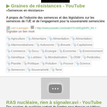
▶ Graines de résistances - YouTube
«Semences en résistance»
A propos de l’industrie des semences et des législations sur les
semences de l‘UE et de l’engagement pour la souveraineté semencière
-
-
Lien à partager
-
http://www.youtube.com/watch?v=e6Gg2kRV_Rs
Signaler un lien mort
Agriculture
Alimentaire
Alimentation
Alimentation
Altermondialisme
Autonomie
Brevets
Capitalisme
Commerce
Docu
Ecologie
Economie
Environnement
Génétique
Lobbies
Mondialisation
OGM
Pesticides
Planète
Politique
Pollution
Pouvoir
Science
Semences
Souveraineté
Terre
RAS nucléaire, rien à signaler.avi - YouTube
Des ouvriers du nucléaire sortent de l'ombre pour dresser un tableau