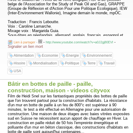
belge de l'Association for the Study of Peak Oil and Gas), GRAPPE
(Groupe de Réflexion et d'Action Pour une Politique Ecologique), IEW
(Inter-Environnement Wallonie), Imagine demain le monde, mpOC.
Traduction : Francis Leboutte.
Voix : Caroline Lamarche.
Mixage voix : Margarida Guia.
Sous-titres en néerlandais, allemand, anglais, français, espagnol et
italien.
-
-
Lien à partager
-
http://www.youtube.com/watch?v=a0J2gj80EVI
Signaler un lien mort
Alimentation
Economie
Energie
Environnement
Hisoire
Mondialisation
Politique
Terre
Travail
USA
Bâtir en bottes de paille - paille,
construction, maison - videos cityvox
Film de Heidi Snel sur les fantastiques propriétés des bottes de paille
que l'on trouvent partout pour la construction d'habitats. La résistance
d'un mur en botte de paille à un feu de 800°c est supérieur à 90
minutes, le test a été effectué en Allemagne pour une autorisation de
construction. Une maison de deux étages avec baies vitrées exposées
sud en Suisse ne nécessitent aucun apport de chauffage en Hiver. La
construction en paille réduit de 50 fois l'empreinte énergétique et
polluante d'un mur en béton classique, des constructions d'habitats en
botte de paille sont aujourd'hui centenaires...