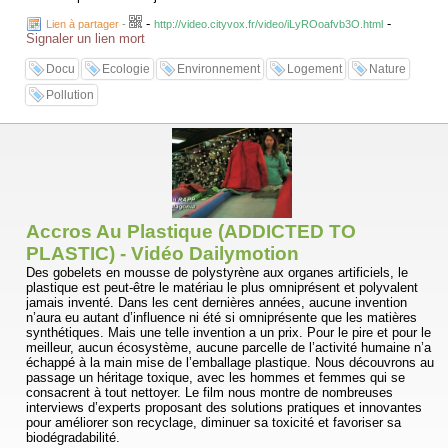
-
-
Lien à partager
-
http://video.cityvox.fr/video/iLyROoafvb3O.html
Signaler un lien mort
Docu
Ecologie
Environnement
Logement
Nature
Pollution
Accros Au Plastique (ADDICTED TO
PLASTIC) - Vidéo Dailymotion
Des gobelets en mousse de polystyrène aux organes artificiels, le
plastique est peut-être le matériau le plus omniprésent et polyvalent
jamais inventé. Dans les cent dernières années, aucune invention
n’aura eu autant d’influence ni été si omniprésente que les matières
synthétiques. Mais une telle invention a un prix. Pour le pire et pour le
meilleur, aucun écosystème, aucune parcelle de l’activité humaine n’a
échappé à la main mise de l’emballage plastique. Nous découvrons au
passage un héritage toxique, avec les hommes et femmes qui se
consacrent à tout nettoyer. Le film nous montre de nombreuses
interviews d’experts proposant des solutions pratiques et innovantes
pour améliorer son recyclage, diminuer sa toxicité et favoriser sa
biodégradabilité.