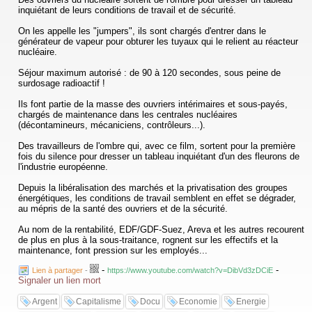
inquiétant de leurs conditions de travail et de sécurité.
On les appelle les "jumpers", ils sont chargés d'entrer dans le
générateur de vapeur pour obturer les tuyaux qui le relient au réacteur
nucléaire.
Séjour maximum autorisé : de 90 à 120 secondes, sous peine de
surdosage radioactif !
Ils font partie de la masse des ouvriers intérimaires et sous-payés,
chargés de maintenance dans les centrales nucléaires
(décontamineurs, mécaniciens, contrôleurs...).
Des travailleurs de l'ombre qui, avec ce film, sortent pour la première
fois du silence pour dresser un tableau inquiétant d'un des fleurons de
l'industrie européenne.
Depuis la libéralisation des marchés et la privatisation des groupes
énergétiques, les conditions de travail semblent en effet se dégrader,
au mépris de la santé des ouvriers et de la sécurité.
Au nom de la rentabilité, EDF/GDF-Suez, Areva et les autres recourent
de plus en plus à la sous-traitance, rognent sur les effectifs et la
maintenance, font pression sur les employés...
-
-
Lien à partager
-
https://www.youtube.com/watch?v=DibVd3zDCiE
Signaler un lien mort
Argent
Capitalisme
Docu
Economie
Energie