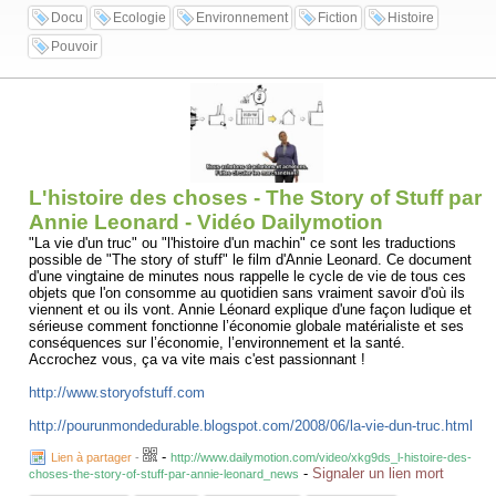
Docu
Ecologie
Environnement
Fiction
Histoire
Pouvoir
L'histoire des choses - The Story of Stuff par
Annie Leonard - Vidéo Dailymotion
"La vie d'un truc" ou "l'histoire d'un machin" ce sont les traductions
possible de "The story of stuff" le film d'Annie Leonard. Ce document
d'une vingtaine de minutes nous rappelle le cycle de vie de tous ces
objets que l'on consomme au quotidien sans vraiment savoir d'où ils
viennent et ou ils vont. Annie Léonard explique d'une façon ludique et
sérieuse comment fonctionne l’économie globale matérialiste et ses
conséquences sur l’économie, l’environnement et la santé.
Accrochez vous, ça va vite mais c'est passionnant !
http://www.storyofstuff.com
http://pourunmondedurable.blogspot.com/2008/06/la-vie-dun-truc.html
-
Lien à partager
-
http://www.dailymotion.com/video/xkg9ds_l-histoire-des-
-
Signaler un lien mort
choses-the-story-of-stuff-par-annie-leonard_news