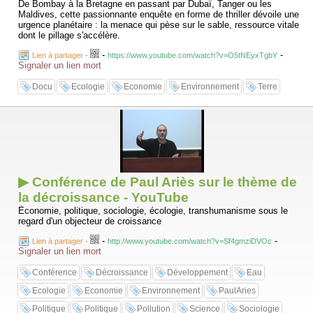
De Bombay à la Bretagne en passant par Dubaï, Tanger ou les
Maldives, cette passionnante enquête en forme de thriller dévoile une
urgence planétaire : la menace qui pèse sur le sable, ressource vitale
dont le pillage s'accélère.
-
-
Lien à partager
-
https://www.youtube.com/watch?v=O5tNEyxTgbY
Signaler un lien mort
Docu
Ecologie
Economie
Environnement
Terre
▶ Conférence de Paul Ariès sur le thème de
la décroissance - YouTube
Économie, politique, sociologie, écologie, transhumanisme sous le
regard d'un objecteur de croissance
-
-
Lien à partager
-
http://www.youtube.com/watch?v=Sf4gmziDVOc
Signaler un lien mort
Conférence
Décroissance
Développement
Eau
Ecologie
Economie
Environnement
PaulAries
Politique
Politique
Pollution
Science
Sociologie