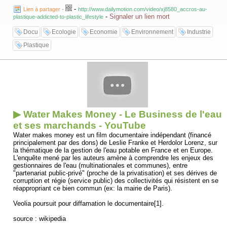
-
Lien à partager
-
http://www.dailymotion.com/video/xj8580_accros-au-
-
Signaler un lien mort
plastique-addicted-to-plastic_lifestyle
Docu
Ecologie
Economie
Environnement
Industrie
Plastique
▶ Water Makes Money - Le Business de l'eau
et ses marchands - YouTube
Water makes money est un film documentaire indépendant (financé
principalement par des dons) de Leslie Franke et Herdolor Lorenz, sur
la thématique de la gestion de l'eau potable en France et en Europe.
L'enquête mené par les auteurs amène à comprendre les enjeux des
gestionnaires de l'eau (multinationales et communes), entre
"partenariat public-privé" (proche de la privatisation) et ses dérives de
corruption et régie (service public) des collectivités qui résistent en se
réappropriant ce bien commun (ex: la mairie de Paris).
Veolia poursuit pour diffamation le documentaire[1].
source : wikipedia