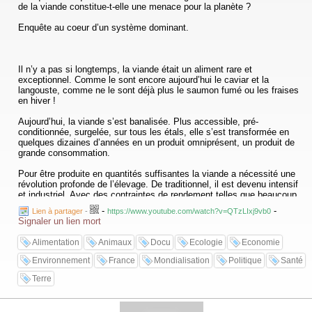
de la viande constitue-t-elle une menace pour la planète ?
Enquête au coeur d’un système dominant.
Il n’y a pas si longtemps, la viande était un aliment rare et
exceptionnel. Comme le sont encore aujourd’hui le caviar et la
langouste, comme ne le sont déjà plus le saumon fumé ou les fraises
en hiver !
Aujourd’hui, la viande s’est banalisée. Plus accessible, pré-
conditionnée, surgelée, sur tous les étals, elle s’est transformée en
quelques dizaines d’années en un produit omniprésent, un produit de
grande consommation.
Pour être produite en quantités suffisantes la viande a nécessité une
révolution profonde de l’élevage. De traditionnel, il est devenu intensif
et industriel. Avec des contraintes de rendement telles que beaucoup
d’élevages sont devenus de simples usines. Des éleveurs aveuglés
-
-
Lien à partager
-
https://www.youtube.com/watch?v=QTzLIxj9vb0
par la productivité qui en arrivent à oublier les animaux et ne voient
Signaler un lien mort
plus que des protéines sur pattes. Des usines qui confinent les
animaux dans des chaînes de production de composants nécessaires
Alimentation
Animaux
Docu
Ecologie
Economie
à l’industrie agroalimentaire. Mais ces usines, soumises à un système
industriel lié aux impératifs du marché, sont devenues pour beaucoup
Environnement
France
Mondialisation
Politique
Santé
d’animaux une immense fabrique de souffrance. Ces usines à viande
mettent en œuvre toutes les techniques, tous les moyens les plus
Terre
efficaces, les plus rentables pour produire les animaux nécessaires à
notre immense appétit de viande. Mais à quel prix ?
Informations détailléees