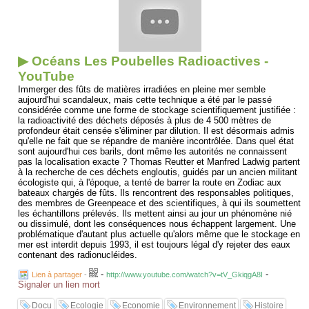
Genre : Environnement
Durée : 75 min
Origine : Français
Auteur : Béatrice Limare Fabrice Nicolino
▶ Océans Les Poubelles Radioactives -
YouTube
Immerger des fûts de matières irradiées en pleine mer semble
aujourd'hui scandaleux, mais cette technique a été par le passé
considérée comme une forme de stockage scientifiquement justifiée :
la radioactivité des déchets déposés à plus de 4 500 mètres de
profondeur était censée s'éliminer par dilution. Il est désormais admis
qu'elle ne fait que se répandre de manière incontrôlée. Dans quel état
sont aujourd'hui ces barils, dont même les autorités ne connaissent
pas la localisation exacte ? Thomas Reutter et Manfred Ladwig partent
à la recherche de ces déchets engloutis, guidés par un ancien militant
écologiste qui, à l'époque, a tenté de barrer la route en Zodiac aux
bateaux chargés de fûts. Ils rencontrent des responsables politiques,
des membres de Greenpeace et des scientifiques, à qui ils soumettent
les échantillons prélevés. Ils mettent ainsi au jour un phénomène nié
ou dissimulé, dont les conséquences nous échappent largement. Une
problématique d'autant plus actuelle qu'alors même que le stockage en
mer est interdit depuis 1993, il est toujours légal d'y rejeter des eaux
contenant des radionucléides.
-
-
Lien à partager
-
http://www.youtube.com/watch?v=tV_GkiqgA8I
Signaler un lien mort
Docu
Ecologie
Economie
Environnement
Histoire