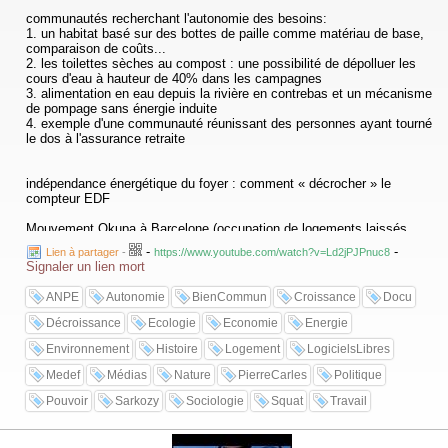
communautés recherchant l'autonomie des besoins:
1. un habitat basé sur des bottes de paille comme matériau de base,
comparaison de coûts...
2. les toilettes sèches au compost : une possibilité de dépolluer les
cours d'eau à hauteur de 40% dans les campagnes
3. alimentation en eau depuis la rivière en contrebas et un mécanisme
de pompage sans énergie induite
4. exemple d'une communauté réunissant des personnes ayant tourné
le dos à l'assurance retraite
indépendance énergétique du foyer : comment « décrocher » le
compteur EDF
Mouvement Okupa à Barcelone (occupation de logements laissés
durablement vacants)
-
-
Lien à partager
-
https://www.youtube.com/watch?v=Ld2jPJPnuc8
Signaler un lien mort
collectif Dinero gratis à Barcelone (prônant l'escamotage de denrées
alimentaires dans les grands magasins de centre-ville par le biais de
ANPE
Autonomie
BienCommun
Croissance
Docu
happenings)
Décroissance
Ecologie
Economie
Energie
Environnement
Histoire
Logement
LogicielsLibres
Medef
Médias
Nature
PierreCarles
Politique
Pouvoir
Sarkozy
Sociologie
Squat
Travail