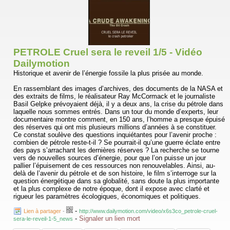
PETROLE Cruel sera le reveil 1/5 - Vidéo
Dailymotion
Historique et avenir de l’énergie fossile la plus prisée au monde.
En rassemblant des images d’archives, des documents de la NASA et
des extraits de films, le réalisateur Ray McCormack et le journaliste
Basil Gelpke prévoyaient déjà, il y a deux ans, la crise du pétrole dans
laquelle nous sommes entrés. Dans un tour du monde d’experts, leur
documentaire montre comment, en 150 ans, l’homme a presque épuisé
des réserves qui ont mis plusieurs millions d’années à se constituer.
Ce constat soulève des questions inquiétantes pour l’avenir proche :
combien de pétrole reste-t-il ? Se pourrait-il qu’une guerre éclate entre
des pays s’arrachant les dernières réserves ? La recherche se tourne
vers de nouvelles sources d’énergie, pour que l’on puisse un jour
pallier l’épuisement de ces ressources non renouvelables. Ainsi, au-
delà de l’avenir du pétrole et de son histoire, le film s’interroge sur la
question énergétique dans sa globalité, sans doute la plus importante
et la plus complexe de notre époque, dont il expose avec clarté et
rigueur les paramètres écologiques, économiques et politiques.
-
Lien à partager
-
http://www.dailymotion.com/video/x6s3co_petrole-cruel-
-
Signaler un lien mort
sera-le-reveil-1-5_news