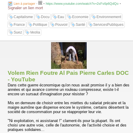
-
-
Lien à partager
-
https://www.youtube.com/watch?v=2sFs6p6QdQo
Signaler un lien mort
Capitalisme
Docu
Eau
Economie
Environnement
France
Politique
Pouvoir
Santé
ServicesPubliques
Suez
Veolia
Volem Rien Foutre Al Pais Pierre Carles DOC
- YouTube
Dans cette guerre économique qu'on nous avait promise il y a bien des
années et qui avance comme un rouleau compresseur, existe t-il
encore un sursaut d'imagination pour résister ?
Mis en demeure de choisir entre les miettes du salariat précaire et la
maigre aumône que dispense encore le système, certains désertent la
société de consommation pour se réapproprier leur vie.
"Ni exploitation, ni assistanat !" clament-ils pour la plupart. Ils ont
choisi une autre voie, celle de l'autonomie, de l'activité choisie et des
pratiques solidaires...