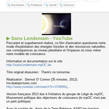
Nucléaire
Politique
Santé
Science
▶ Sans Lendemain - YouTube
Percutant et superbement réalisé, ce film d'animation questionne notre
mode d'exploitation des énergies fossiles et des ressources naturelles,
ses conséquences au niveau planétaire et l'impasse où nous mène
notre modèle de croissance.
Information et documentation sur le site
http://sansLendemain.mpOC.be
.
Titre original étasunien : There's no tomorrow.
Réalisation : Dermot O' Connor (35 minutes, 2012).
Incubatepictures.com
http://www.youtube.com/watch?v=VOMWzj
...
Version française 2013 due à l'initiative du groupe de Liège du mpOC,
Mouvement politique des objecteurs de croissance (le mpOC n'est pas
un parti politique).
Avec le soutien de : Amis de la Terre Belgique, ASPO.be (section