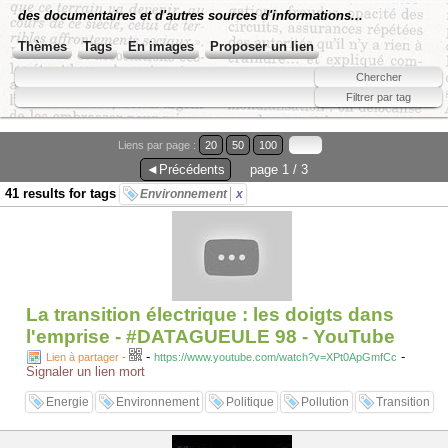
des documentaires et d'autres sources d'informations...
Thèmes
Tags
En images
Proposer un lien
Liens par page :
20
50
100
◄Précédents
page 1 / 3
41 results for tags
Environnement
x
La transition électrique : les doigts dans
l'emprise - #DATAGUEULE 98 - YouTube
-
-
Lien à partager
-
https://www.youtube.com/watch?v=XPt0ApGmfCc
Signaler un lien mort
Energie
Environnement
Politique
Pollution
Transition