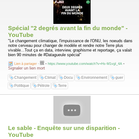
Spécial "2 degrés avant la fin du monde" -
YouTube
"Le changement climatique, l'impuissance de l'ONU, les noeuds dans
notre cerveau pour changer de modèle et rendre notre Terre plus
vivable...Tout ça en data, interview, graphisme et reportage, ça valait
bien 90 minutes de #Datagueule spécial"
-
-
Lien à partager
-
https://www.youtube.com/watch?v=Hs-M1vgI_4A
Signaler un lien mort
Changement
Climat
Docu
Environnement
guer
Politique
Pétrole
Terre
Le sable - Enquête sur une disparition -
YouTube