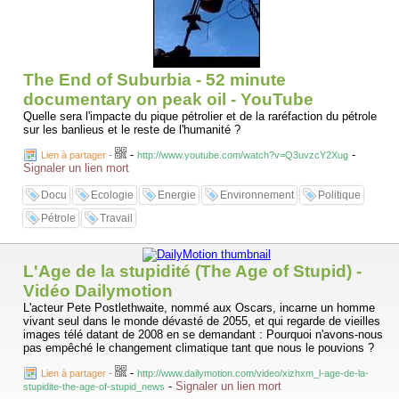
The End of Suburbia - 52 minute
documentary on peak oil - YouTube
Quelle sera l'impacte du pique pétrolier et de la raréfaction du pétrole
sur les banlieus et le reste de l'humanité ?
-
-
Lien à partager
-
http://www.youtube.com/watch?v=Q3uvzcY2Xug
Signaler un lien mort
Docu
Ecologie
Energie
Environnement
Politique
Pétrole
Travail
L'Age de la stupidité (The Age of Stupid) -
Vidéo Dailymotion
L'acteur Pete Postlethwaite, nommé aux Oscars, incarne un homme
vivant seul dans le monde dévasté de 2055, et qui regarde de vieilles
images télé datant de 2008 en se demandant : Pourquoi n'avons-nous
pas empêché le changement climatique tant que nous le pouvions ?
-
Lien à partager
-
http://www.dailymotion.com/video/xizhxm_l-age-de-la-
-
Signaler un lien mort
stupidite-the-age-of-stupid_news