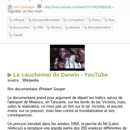
-
-
Lien à partager
-
http://www.youtube.com/watch?v=9S28Wjpd1fg
Signaler un lien mort
Afrique
BanqueMondiale
Corruption
Docu
Eau
Economie
FMI
Ghana
Misère
Mondialisation
Santé
▶ Le cauchemar de Darwin - YouTube
source : Wikipedia
film documentaire d'Hubert Sauper
Le documentaire prend pour argument de départ les trafics autour de
l'aéroport de Mwanza, en Tanzanie, sur les bords du lac Victoria, mais,
selon le réalisateur, ce n'est pas un film sur le lac Victoria, et encore
moins sur un poisson, mais bien contre la mondialisation et ses
conséquences.
Un poisson introduit dans les années 1950, la perche du Nil (Lates
niloticus) a remplacé une grande partie des 200 espèces différentes de