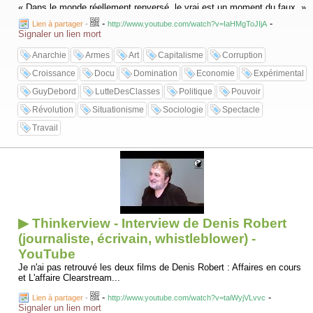
« Dans le monde réellement renversé, le vrai est un moment du faux. »
-
-
Lien à partager
-
http://www.youtube.com/watch?v=IaHMgToJIjA
Ce relatif laconisme comparé à d'autres ouvrages situationnistes
Signaler un lien mort
comme ceux de Raoul Vaneigem rendit relativement difficile les
commentaires ultérieurs du texte, par l'usage de Guy Debord du style
Anarchie
Armes
Art
Capitalisme
Corruption
hégelien. Si Guy Debord fait apparaître dans son livre une
interprétation de la critique marxienne du fétichisme de la marchandise
Croissance
Docu
Domination
Economie
Expérimental
développée dans le premier chapitre du premier livre du Capital (1867),
elle-même faisant suite à la théorie de l'aliénation exposée dans ses
GuyDebord
LutteDesClasses
Politique
Pouvoir
Manuscrits de 1844, son originalité se situe précisément dans la
Révolution
Situationisme
Sociologie
Spectacle
description de l'avance contemporaine du Capital sur la vie de tous les
jours, dans les moyens qu'il emploie et dans ses finalités modernes de
Travail
conquête, dans son emprise sur le monde à travers la marchandise.
▶ Thinkerview - Interview de Denis Robert
(journaliste, écrivain, whistleblower) -
YouTube
Je n'ai pas retrouvé les deux films de Denis Robert : Affaires en cours
et L'affaire Clearstream...
-
-
Lien à partager
-
http://www.youtube.com/watch?v=taiWyjVLvvc
Signaler un lien mort