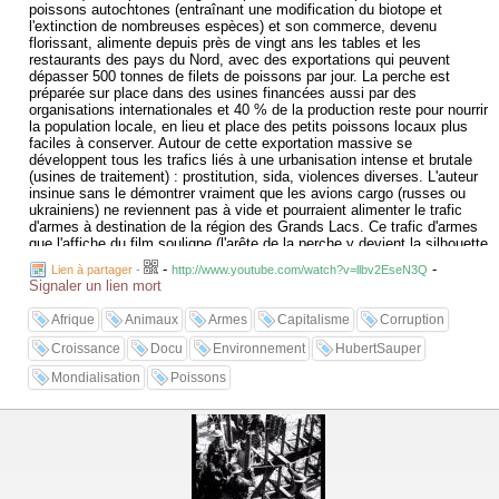
poissons autochtones (entraînant une modification du biotope et
l'extinction de nombreuses espèces) et son commerce, devenu
florissant, alimente depuis près de vingt ans les tables et les
restaurants des pays du Nord, avec des exportations qui peuvent
dépasser 500 tonnes de filets de poissons par jour. La perche est
préparée sur place dans des usines financées aussi par des
organisations internationales et 40 % de la production reste pour nourrir
la population locale, en lieu et place des petits poissons locaux plus
faciles à conserver. Autour de cette exportation massive se
développent tous les trafics liés à une urbanisation intense et brutale
(usines de traitement) : prostitution, sida, violences diverses. L'auteur
insinue sans le démontrer vraiment que les avions cargo (russes ou
ukrainiens) ne reviennent pas à vide et pourraient alimenter le trafic
d'armes à destination de la région des Grands Lacs. Ce trafic d'armes
que l'affiche du film souligne (l'arête de la perche y devient la silhouette
d'une kalachnikov), n'est jamais démontré au cours du documentaire
-
-
Lien à partager
-
http://www.youtube.com/watch?v=llbv2EseN3Q
— ce qui a généré une vive polémique bien après la sortie du film.
Signaler un lien mort
Afrique
Animaux
Armes
Capitalisme
Corruption
Croissance
Docu
Environnement
HubertSauper
Mondialisation
Poissons