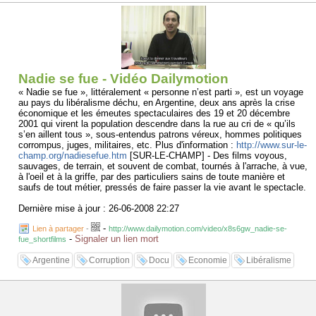
Nadie se fue - Vidéo Dailymotion
« Nadie se fue », littéralement « personne n’est parti », est un voyage
au pays du libéralisme déchu, en Argentine, deux ans après la crise
économique et les émeutes spectaculaires des 19 et 20 décembre
2001 qui virent la population descendre dans la rue au cri de « qu’ils
s’en aillent tous », sous-entendus patrons véreux, hommes politiques
corrompus, juges, militaires, etc. Plus d'information :
http://www.sur-le-
champ.org/nadiesefue.htm
[SUR-LE-CHAMP] - Des films voyous,
sauvages, de terrain, et souvent de combat, tournés à l'arrache, à vue,
à l'oeil et à la griffe, par des particuliers sains de toute manière et
saufs de tout métier, pressés de faire passer la vie avant le spectacle.
Dernière mise à jour : 26-06-2008 22:27
-
Lien à partager
-
http://www.dailymotion.com/video/x8s6gw_nadie-se-
-
Signaler un lien mort
fue_shortfilms
Argentine
Corruption
Docu
Economie
Libéralisme