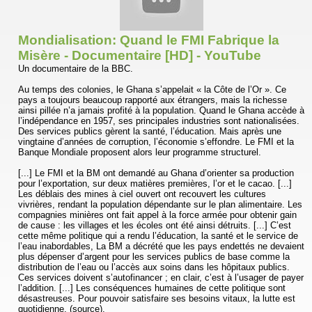
Mondialisation: Quand le FMI Fabrique la
Misère - Documentaire [HD] - YouTube
Un documentaire de la BBC.
Au temps des colonies, le Ghana s’appelait « la Côte de l’Or ». Ce
pays a toujours beaucoup rapporté aux étrangers, mais la richesse
ainsi pillée n’a jamais profité à la population. Quand le Ghana accède à
l’indépendance en 1957, ses principales industries sont nationalisées.
Des services publics gèrent la santé, l’éducation. Mais après une
vingtaine d’années de corruption, l’économie s’effondre. Le FMI et la
Banque Mondiale proposent alors leur programme structurel.
[...] Le FMI et la BM ont demandé au Ghana d’orienter sa production
pour l’exportation, sur deux matières premières, l’or et le cacao. [...]
Les déblais des mines à ciel ouvert ont recouvert les cultures
vivrières, rendant la population dépendante sur le plan alimentaire. Les
compagnies minières ont fait appel à la force armée pour obtenir gain
de cause : les villages et les écoles ont été ainsi détruits. [...] C’est
cette même politique qui a rendu l’éducation, la santé et le service de
l’eau inabordables, La BM a décrété que les pays endettés ne devaient
plus dépenser d’argent pour les services publics de base comme la
distribution de l’eau ou l’accès aux soins dans les hôpitaux publics.
Ces services doivent s’autofinancer ; en clair, c’est à l’usager de payer
l’addition. [...] Les conséquences humaines de cette politique sont
désastreuses. Pour pouvoir satisfaire ses besoins vitaux, la lutte est
quotidienne. (source).