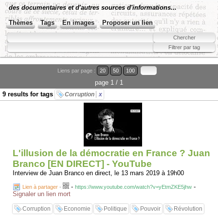
des documentaires et d'autres sources d'informations...
Thèmes
Tags
En images
Proposer un lien
Liens par page :
20
50
100
page 1 / 1
9 results for tags
Corruption
x
L'illusion de la démocratie en France ? Juan
Branco [EN DIRECT] - YouTube
Interview de Juan Branco en direct, le 13 mars 2019 à 19h00
-
-
Lien à partager
-
https://www.youtube.com/watch?v=yEtmZKE5jhw
Signaler un lien mort
Corruption
Economie
Politique
Pouvoir
Révolution