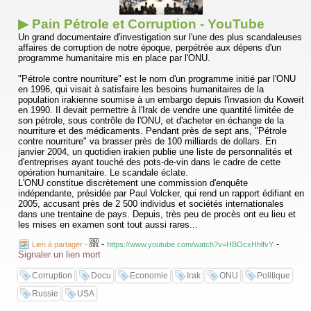
▶ Pain Pétrole et Corruption - YouTube
Un grand documentaire d'investigation sur l'une des plus scandaleuses
affaires de corruption de notre époque, perpétrée aux dépens d'un
programme humanitaire mis en place par l'ONU.
"Pétrole contre nourriture" est le nom d'un programme initié par l'ONU
en 1996, qui visait à satisfaire les besoins humanitaires de la
population irakienne soumise à un embargo depuis l'invasion du Koweït
en 1990. Il devait permettre à l'Irak de vendre une quantité limitée de
son pétrole, sous contrôle de l'ONU, et d'acheter en échange de la
nourriture et des médicaments. Pendant près de sept ans, "Pétrole
contre nourriture" va brasser près de 100 milliards de dollars. En
janvier 2004, un quotidien irakien publie une liste de personnalités et
d'entreprises ayant touché des pots-de-vin dans le cadre de cette
opération humanitaire. Le scandale éclate.
L'ONU constitue discrètement une commission d'enquête
indépendante, présidée par Paul Volcker, qui rend un rapport édifiant en
2005, accusant près de 2 500 individus et sociétés internationales
dans une trentaine de pays. Depuis, très peu de procès ont eu lieu et
les mises en examen sont tout aussi rares...
-
-
Lien à partager
-
https://www.youtube.com/watch?v=HBOcxHhlfvY
Signaler un lien mort
Corruption
Docu
Economie
Irak
ONU
Politique
Russie
USA