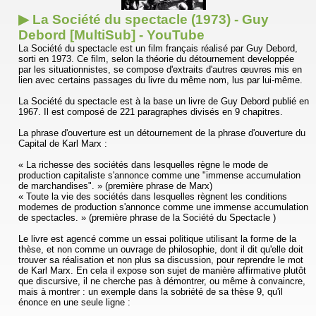
▶ La Société du spectacle (1973) - Guy
Debord [MultiSub] - YouTube
La Société du spectacle est un film français réalisé par Guy Debord,
sorti en 1973. Ce film, selon la théorie du détournement developpée
par les situationnistes, se compose d'extraits d'autres œuvres mis en
lien avec certains passages du livre du même nom, lus par lui-même.
La Société du spectacle est à la base un livre de Guy Debord publié en
1967. Il est composé de 221 paragraphes divisés en 9 chapitres.
La phrase d'ouverture est un détournement de la phrase d'ouverture du
Capital de Karl Marx :
« La richesse des sociétés dans lesquelles règne le mode de
production capitaliste s'annonce comme une "immense accumulation
de marchandises". » (première phrase de Marx)
« Toute la vie des sociétés dans lesquelles règnent les conditions
modernes de production s'annonce comme une immense accumulation
de spectacles. » (première phrase de la Société du Spectacle )
Le livre est agencé comme un essai politique utilisant la forme de la
thèse, et non comme un ouvrage de philosophie, dont il dit qu'elle doit
trouver sa réalisation et non plus sa discussion, pour reprendre le mot
de Karl Marx. En cela il expose son sujet de manière affirmative plutôt
que discursive, il ne cherche pas à démontrer, ou même à convaincre,
mais à montrer : un exemple dans la sobriété de sa thèse 9, qu'il
énonce en une seule ligne :