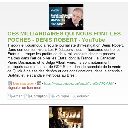
CES MILLIARDAIRES QUI NOUS FONT LES
POCHES - DENIS ROBERT - YouTube
Théophile Kouamouo a reçu le journaliste d'investigation Denis Robert.
Dans son dernier livre « Les Prédateurs : des milliardaires contre les
États », il traque les profits de deux milliardaires discrets passés
maîtres dans l’art de piller les États, dont la France : le Canadian
Pierre Desmarais et le Belge Albert Frère. Ils sont notamment
impliqués dans le rachat de GDF Suez, dans le scandale de la vente
de Quick à caisse des dépôts et des consignations, dans le scandale
UraMin, et le scandale Petrobas au Brésil.
-
-
Lien à partager
-
https://www.youtube.com/watch?v=aCcjA7QVUdY
Signaler un lien mort
Argent
Corruption
Politique
Pouvoir