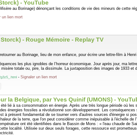
Storck) - YouTube
 Misère au Borinage) dénonçant les conditions de vie des mineurs de cette ré
r un lien mort
y Storck) - Rouge Mémoire - Replay TV
 retourner au Borinage, lieu de mon enfance, pour écrire une lettre-film à Hen
uences les plus ignobles de l’horreur économique. Jour après jour, ma lettre f
 misère totale ou, pire, la dissimule. La juxtaposition des images de 1933 et d
-
Signaler un lien mort
_2g3z5_.html
our la Belgique, par Yves Quinif (UMONS) - YouTu
 été lié à sa consommation en énergie. Après une très longue période où les 
rte des énergies fossiles a révolutionné son développement. Les conséquences
t à présent fondamental de se tourner vers d'autres sources d'énergie si pos
haleur de la terre, que l'on peut considérer comme inépuisable à l'échelle d
érature ont été identifiées dans le Bassin de Mons : « l'eau chaude de Sain
e cette localité. Utilisée sur deux seuls forages, cette ressource est promett
ctricité.