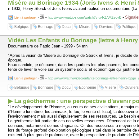
Misère au Borinage 1934 (Joris Ivens & Henri 
n 1933, Henry Storck et Joris Ivens avaient réalisé un documentaire (La
-
-
Signale
Lien à partager
-
http://www.youtube.com/watch?v=x4-ZAMZscyE
Belgique
Borinage
Docu
Misère
Ouvriers
Politique
Vidéo Les Enfants du Borinage (lettre à Henr
Documentaire de Patric Jean - 1999 - 54 mn
"Après la vision de 'Misère au Borinage' de Storck et Ivens, je décide de
époque.
Faux candide, je découvre, dans les quartiers les plus pauvres, les conséq
tente de lever le voile sur un système social et économique qui justifie la
-
Lien à partager
-
http://www.wat.tv/video/enfants-borinage-lettre-henry-bpgo
Belgique
Borinage
Docu
Economie
Misère
Ouvriers
▶ La géothermie : une perspective d'avenir p
"Le développement de l'Homme, au cours de ses civilisations, a toujours
(l'Homme lui-même, les animaux, le feu, le vente et l'eau), la découve
l'environnement mais aussi d'épuisement de ses ressources. Le besoin es
La géothermie fait partie de ces nouvelles ressources. Dépendant de la c
connues, notamment de nos dirigeants. Or, des ressources à moyenne temp
lors du forage profond d'exploration géologique situé dans le territoire d
existent à plus grande profondeur, avec la perspective de produire de l'éle