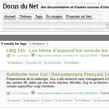
des documentaires et d'autres sources d'info
Accueil
Thèmes
Tags
En images
Proposer un lien
5 results for tags
Belgique
x
LBQ #11 - Les héros d'aujourd'hui sont-ils l
-
-
Signal
Lien à partager
-
https://www.youtube.com/watch?v=TgS-ZpTWg4w
Belgique
covid-19
Economie
Politique
Solidarite mon Cul ! Documentaire Français 
Prépensionné de la sidérurgie, Guy a été remercié sans ménagement à 52 a
des années 90, aidés par une riche mécène, Michèle, Guy et sa femme cr
compte aujourd'hui vingt membres
-
-
Signal
Lien à partager
-
https://www.youtube.com/watch?v=6C8_BiH5MGY
Argent
Belgique
Docu
Economie
Politique
Sociolog