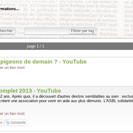
rmations...
page 1 / 1
es pigeons de demain ? - YouTube
er un lien mort
Complet 2013 - YouTube
ns. Après quoi, il a découvert d'autres destins semblables au sien : exclus, 
éent une association pour venir en aide aux plus démunis. L'ASBL solidarité
er un lien mort
ie
Solidarité