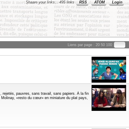
Shaare your links... 495 links
RSS
ATOM
Login
Liens par page :
20
50
100
rejetés, pauvres, sans travail, sans papiers. À la fin
 Molinay, «resto du cœur» en miniature du plat pays,