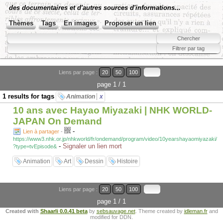
des documentaires et d'autres sources d'informations...
Thèmes
Tags
En images
Proposer un lien
Liens par page :
20
50
100
page 1 / 1
1 results for tags
Animation
x
10 ans avec Hayao Miyazaki | NHK WORLD-
JAPAN On Demand
-
Lien à partager
-
https://www3.nhk.or.jp/nhkworld/fr/ondemand/program/video/10yearshayaomiyazaki/
-
Signaler un lien mort
?type=tvEpisode&
Animation
Art
Dessin
Histoire
Liens par page :
20
50
100
page 1 / 1
Created with
Shaarli 0.0.41 beta
by
sebsauvage.net
. Theme created by
idleman.fr
and
modified for DDN.