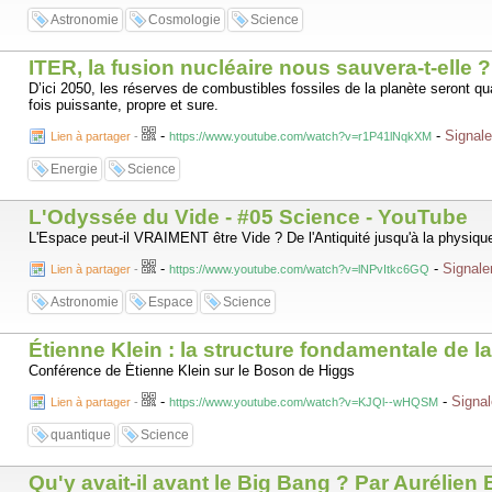
Astronomie
Cosmologie
Science
ITER, la fusion nucléaire nous sauvera-t-elle 
D’ici 2050, les réserves de combustibles fossiles de la planète seront qu
fois puissante, propre et sure.
-
-
Signale
Lien à partager
-
https://www.youtube.com/watch?v=r1P41lNqkXM
Energie
Science
L'Odyssée du Vide - #05 Science - YouTube
L'Espace peut-il VRAIMENT être Vide ? De l'Antiquité jusqu'à la physiqu
-
-
Signale
Lien à partager
-
https://www.youtube.com/watch?v=lNPvItkc6GQ
Astronomie
Espace
Science
Étienne Klein : la structure fondamentale de 
Conférence de Étienne Klein sur le Boson de Higgs
-
-
Signal
Lien à partager
-
https://www.youtube.com/watch?v=KJQl--wHQSM
quantique
Science
Qu'y avait-il avant le Big Bang ? Par Aurélien