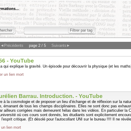
rmations...
◄Précédents
page 2 / 5
Suivants►
#56 - YouTube
ça qui explique la gravité. Un épisode pour découvrir la physique (et les maths
er un lien mort
Aurélien Barrau. Introduction. - YouTube
re à la cosmologie et de proposer un lieu d’échange et de réflexion sur la nat
e, émanant de tous les champs disciplinaires. Elles ne sont donc pas exhaust
ar ailleurs corrigées mais demeurent hélas dans les vidéos. En particulier la
l’université où ces cours sont donnés, les étudiants sont explicitement encoura
'esprit critique. (Et désolé pour l'autocollant UNI sur le bureau !!!! Il ne révè
 un lien mort