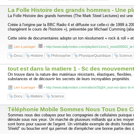
La Folle Histoire des grands hommes - Une pla
La Folle Histoire des grands hommes (The Mark Steel Lectures) est une 
Créée à l'origine par la BBC Radio 4 et diffusée sur celle-ci de 1999 à 2
changèrent le cours de l'histoire »), présentée par Michael Cumming (ali
Cette série de documentaires adopte un ton résolument « rock & roll » et
-
Lien à partager
-
http://www.dailymotion.com/playlist/x1smz1_tonio000001_la
Docu
Histoire
Philosophie
PhysiqueQuantique
Science
tout est dans la matiere 1 - Sc des mouvement
On trouve dans la nature des matériaux résistants, élastiques, flexibles,
substances et de découvrir les secrets de leurs incroyables propriétés.
-
Lien à partager
-
http://www.dailymotion.com/video/x55g54_tout-est-dans-la-
Docu
Matière
Science
Téléphonie Mobile Sommes Nous Tous Des C
Sommes nous des cobayes pour les compagnies de cellulaires puisque dep
déroule sous nos yeux. Un marché de plusieurs milliards qui a les moyens
sont bons pour sauver de l'argent. Un véritable exemple de droits fond
Shield" ou bouclier emf qui permet de d'empêcher une bonne partie des on