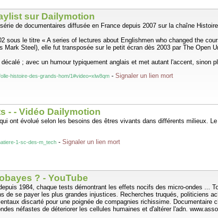
ylist sur Dailymotion
série de documentaires diffusée en France depuis 2007 sur la chaîne Histoire
002 sous le titre « A series of lectures about Englishmen who changed the cour
as Mark Steel), elle fut transposée sur le petit écran dès 2003 par The Open 
 décalé ; avec un humour typiquement anglais et met autant l'accent, sinon p
-
Signaler un lien mort
-folle-histoire-des-grands-hom/1#video=xlw8qm
s - - Vidéo Dailymotion
 qui ont évolué selon les besoins des êtres vivants dans différents milieux. 
-
Signaler un lien mort
matiere-1-sc-des-m_tech
obayes ? - YouTube
uis 1984, chaque tests démontrant les effets nocifs des micro-ondes ... Tout
 de se payer les plus grandes injustices. Recherches truqués, politiciens ac
amentaux discarté pour une poignée de compagnies richissime. Documentaire c
des néfastes de déteriorer les cellules humaines et d'altérer l'adn. www.asso