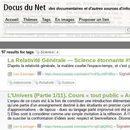
des documentaires et d'autres sources d'info
Accueil
Thèmes
Tags
En images
Proposer un lien
97 results for tags
Science
x
La Relativité Générale — Science étonnante 
D'après la relativité générale, la matière courbe l'espace-temps, et c'est 
-
-
Signal
Lien à partager
-
https://www.youtube.com/watch?v=E5LvA8FHBxs
Astronomie
Relativité
Science
L’Univers (Partie 1/11). Cours « tout public » 
L’enjeu de ce cours est à la fois de constituer une introduction élémentai
qu’une partie d’un enseignement destiné à des étudiants en premier cycl
d’approximations - de lapsus - dues au langage parlé improvisé ont été p
!) Elles sont à considérer comme une simple invitation à la réflexion. À 
de susciter la confrontation d’idées avec respect et bienveillance. Disons l
-
-
Signaler
Lien à partager
-
https://www.youtube.com/watch?v=zjIC6jIQRKQ