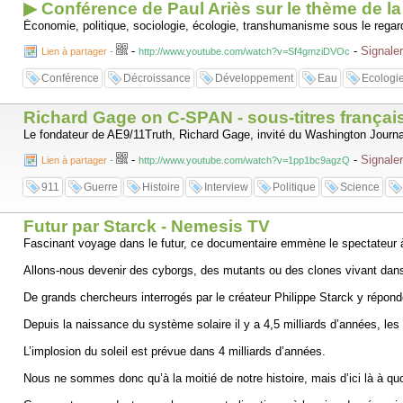
▶ Conférence de Paul Ariès sur le thème de l
Économie, politique, sociologie, écologie, transhumanisme sous le regar
-
-
Signaler
Lien à partager
-
http://www.youtube.com/watch?v=Sf4gmziDVOc
Conférence
Décroissance
Développement
Eau
Ecologi
Richard Gage on C-SPAN - sous-titres françai
Le fondateur de AE9/11Truth, Richard Gage, invité du Washington Journa
-
-
Signaler
Lien à partager
-
http://www.youtube.com/watch?v=1pp1bc9agzQ
911
Guerre
Histoire
Interview
Politique
Science
Futur par Starck - Nemesis TV
Fascinant voyage dans le futur, ce documentaire emmène le spectateur à 
Allons-nous devenir des cyborgs, des mutants ou des clones vivant dans 
De grands chercheurs interrogés par le créateur Philippe Starck y répond
Depuis la naissance du système solaire il y a 4,5 milliards d’années, le
L’implosion du soleil est prévue dans 4 milliards d’années.
Nous ne sommes donc qu’à la moitié de notre histoire, mais d’ici là à qu