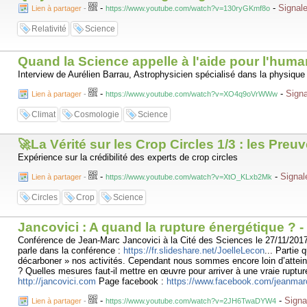
-
-
Signale
Lien à partager
-
https://www.youtube.com/watch?v=130ryGKmf8o
Relativité
Science
Quand la Science appelle à l'aide pour l'hum
Interview de Aurélien Barrau, Astrophysicien spécialisé dans la physique 
-
-
Signa
Lien à partager
-
https://www.youtube.com/watch?v=XO4q9oVrWWw
Climat
Cosmologie
Science
🚀La Vérité sur les Crop Circles 1/3 : les Pre
Expérience sur la crédibilité des experts de crop circles
-
-
Signal
Lien à partager
-
https://www.youtube.com/watch?v=XtO_KLxb2Mk
Circles
Crop
Science
Jancovici : A quand la rupture énergétique ? -
Conférence de Jean-Marc Jancovici à la Cité des Sciences le 27/11/201
parle dans la conférence :
https://fr.slideshare.net/JoelleLecon
... Partie 
décarboner » nos activités. Cependant nous sommes encore loin d’atteindr
? Quelles mesures faut-il mettre en œuvre pour arriver à une vraie ruptur
http://jancovici.com
Page facebook :
https://www.facebook.com/jeanmar
-
-
Signa
Lien à partager
-
https://www.youtube.com/watch?v=2JH6TwaDYW4