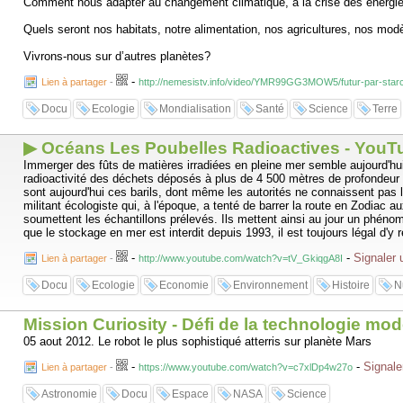
Comment nous adapter au changement climatique, à la crise des énergie
Quels seront nos habitats, notre alimentation, nos agricultures, nos mo
Vivrons-nous sur d’autres planètes?
-
Lien à partager
-
http://nemesistv.info/video/YMR99GG3MOW5/futur-par-star
Docu
Ecologie
Mondialisation
Santé
Science
Terre
▶ Océans Les Poubelles Radioactives - YouT
Immerger des fûts de matières irradiées en pleine mer semble aujourd'hu
radioactivité des déchets déposés à plus de 4 500 mètres de profondeur ét
sont aujourd'hui ces barils, dont même les autorités ne connaissent pas 
militant écologiste qui, à l'époque, a tenté de barrer la route en Zodiac
soumettent les échantillons prélevés. Ils mettent ainsi au jour un phé
que le stockage en mer est interdit depuis 1993, il est toujours légal d'y
-
-
Signaler 
Lien à partager
-
http://www.youtube.com/watch?v=tV_GkiqgA8I
Docu
Ecologie
Economie
Environnement
Histoire
N
Mission Curiosity - Défi de la technologie mo
05 aout 2012. Le robot le plus sophistiqué atterris sur planète Mars
-
-
Signale
Lien à partager
-
https://www.youtube.com/watch?v=c7xlDp4w27o
Astronomie
Docu
Espace
NASA
Science