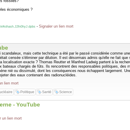
s fossiles?
dèles économiques ?
-
Signaler un lien mort
ck#sthash.J2fn0hyJ.dpbs
ube
i scandaleux, mais cette technique a été par le passé considérée comme une f
ait censée s'éliminer par dilution. Il est désormais admis qu'elle ne fait que
la localisation exacte ? Thomas Reutter et Manfred Ladwig partent à la reche
 aux bateaux chargés de fûts. Ils rencontrent des responsables politiques, des
nomène nié ou dissimulé, dont les conséquences nous échappent largement. Une
 rejeter des eaux contenant des radionucléides.
un lien mort
ucléaire
Politique
Santé
Science
derne - YouTube
r un lien mort