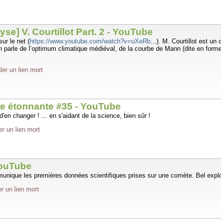
yse] V. Courtillot Part. 2 - YouTube
ur le net (
https://www.youtube.com/watch?v=uXeRb
...). M. Courtillot est u
n parle de l’optimum climatique médiéval, de la courbe de Mann (dite en form
ler un lien mort
nce étonnante #35 - YouTube
'en changer ! ... en s'aidant de la science, bien sûr !
er un lien mort
YouTube
unique les premières données scientifiques prises sur une comète. Bel explo
r un lien mort