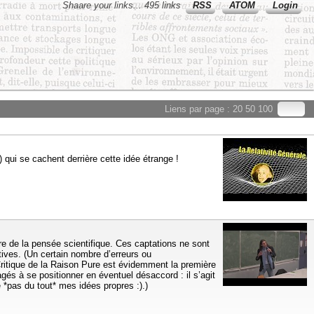
Shaare your links... 495 links
RSS
ATOM
Login
Liens par page :
20
50
100
) qui se cachent derrière cette idée étrange !
ure de la pensée scientifique. Ces captations ne sont
ives. (Un certain nombre d’erreurs ou
 Critique de la Raison Pure est évidemment la première
gés à se positionner en éventuel désaccord : il s’agit
le *pas du tout* mes idées propres :).)