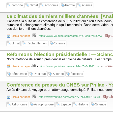
carbone
climat
economie
Pétrole
science
Le climat des derniers milliers d'années. [Anal
J’analyse la suite de la conférence de M. Courtillot qui circule beaucoup s
humaine du changement climatique (qu’il reconnaît). Dans cette vidéo, o
des derniers milliers d’années.
-
-
Signa
Lien à partager
-
https://www.youtube.com/watch?v=GMoqkWjSGvw
climat
Réchauffement
Science
Réformons l'élection présidentielle ! — Scie
Notre méthode de scrutin présidentiel est pleine de défauts, il est temps d
-
-
Signal
Lien à partager
-
https://www.youtube.com/watch?v=ZoGH7d51bvc
démocratie
Politique
Science
élections
Conférence de presse du CNES sur Philae - 
Après dix ans de voyage et un atterrissage compliqué, Philae nous comm
-
-
Signale
Lien à partager
-
http://www.youtube.com/watch?v=cRDtME4BcBM
Astronomie
Astrophysique
Espace
Histoire
Science