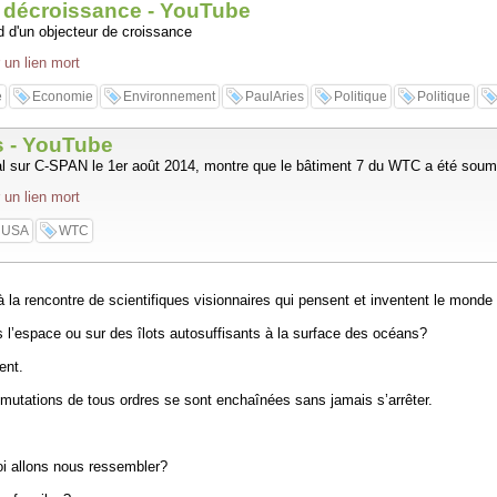
a décroissance - YouTube
d d'un objecteur de croissance
 un lien mort
e
Economie
Environnement
PaulAries
Politique
Politique
s - YouTube
l sur C-SPAN le 1er août 2014, montre que le bâtiment 7 du WTC a été soumi
 un lien mort
USA
WTC
la rencontre de scientifiques visionnaires qui pensent et inventent le mond
l’espace ou sur des îlots autosuffisants à la surface des océans?
ent.
s mutations de tous ordres se sont enchaînées sans jamais s’arrêter.
oi allons nous ressembler?