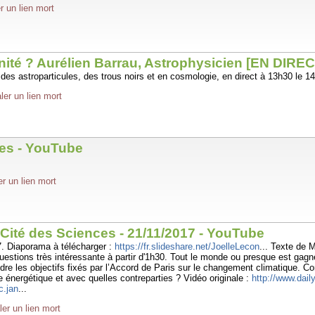
r un lien mort
anité ? Aurélien Barrau, Astrophysicien [EN DIRE
des astroparticules, des trous noirs et en cosmologie, en direct à 13h30 le 1
ler un lien mort
uves - YouTube
er un lien mort
 Cité des Sciences - 21/11/2017 - YouTube
7. Diaporama à télécharger :
https://fr.slideshare.net/JoelleLecon
... Texte de 
questions très intéressante à partir d'1h30. Tout le monde ou presque est gagné
e les objectifs fixés par l’Accord de Paris sur le changement climatique. Co
e énergétique et avec quelles contreparties ? Vidéo originale :
http://www.dai
c.jan
...
ler un lien mort