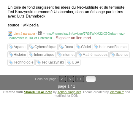
En toile de fond surgissent les idées du Néo-luddiste et du terroriste
Ted Kaczynski surnommé Unabomber, dans un échange par lettres
avec Lutz Dammbeck.
source : wikipedia
-
Lien à partager
-
http://nemesistv.info/video/7R38WKM22XGG/das-netz-
-
Signaler un lien mort
unabomber-le-lsd-et-l-internet#
Arpanet
Cybernétique
Docu
Gödel
HeinzvonFoerster
Histoire
Informatique
Internet
Mathématiques
Science
Technologie
TedKaczynski
USA
Liens par page :
20
50
100
page 1 / 1
Created with
Shaarli 0.0.41 beta
by
sebsauvage.net
. Theme created by
idleman.fr
and
modified for DDN.