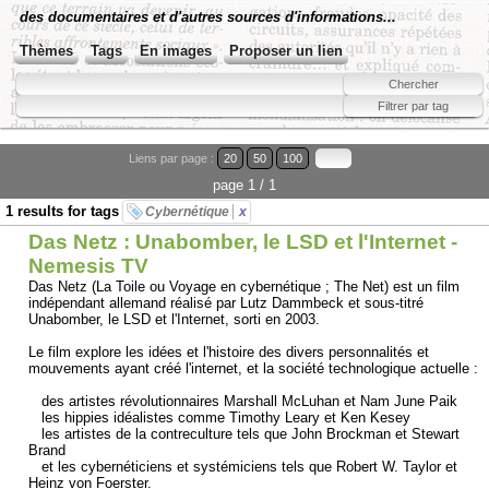
des documentaires et d'autres sources d'informations...
Thèmes
Tags
En images
Proposer un lien
Liens par page :
20
50
100
page 1 / 1
1 results for tags
Cybernétique
x
Das Netz : Unabomber, le LSD et l'Internet -
Nemesis TV
Das Netz (La Toile ou Voyage en cybernétique ; The Net) est un film
indépendant allemand réalisé par Lutz Dammbeck et sous-titré
Unabomber, le LSD et l'Internet, sorti en 2003.
Le film explore les idées et l'histoire des divers personnalités et
mouvements ayant créé l'internet, et la société technologique actuelle :
des artistes révolutionnaires Marshall McLuhan et Nam June Paik
les hippies idéalistes comme Timothy Leary et Ken Kesey
les artistes de la contreculture tels que John Brockman et Stewart
Brand
et les cybernéticiens et systémiciens tels que Robert W. Taylor et
Heinz von Foerster.