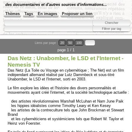
des documentaires et d'autres sources d'informations...
Thèmes
Tags
En images
Proposer un lien
Liens par page :
20
50
100
page 1 / 1
Das Netz : Unabomber, le LSD et l'Internet -
Nemesis TV
Das Netz (La Toile ou Voyage en cybernétique ; The Net) est un film
indépendant allemand réalisé par Lutz Dammbeck et sous-titré
Unabomber, le LSD et l'Internet, sorti en 2003.
Le film explore les idées et l'histoire des divers personnalités et
mouvements ayant créé l'internet, et la société technologique actuelle :
des artistes révolutionnaires Marshall McLuhan et Nam June Paik
les hippies idéalistes comme Timothy Leary et Ken Kesey
les artistes de la contreculture tels que John Brockman et Stewart
Brand
et les cybernéticiens et systémiciens tels que Robert W. Taylor et
Heinz von Foerster.