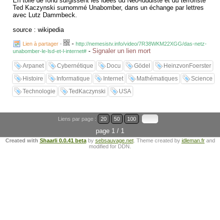
En toile de fond surgissent les idées du Néo-luddiste et du terroriste
Ted Kaczynski surnommé Unabomber, dans un échange par lettres
avec Lutz Dammbeck.
source : wikipedia
-
Lien à partager
-
http://nemesistv.info/video/7R38WKM22XGG/das-netz-
-
Signaler un lien mort
unabomber-le-lsd-et-l-internet#
Arpanet
Cybernétique
Docu
Gödel
HeinzvonFoerster
Histoire
Informatique
Internet
Mathématiques
Science
Technologie
TedKaczynski
USA
Liens par page :
20
50
100
page 1 / 1
Created with
Shaarli 0.0.41 beta
by
sebsauvage.net
. Theme created by
idleman.fr
and
modified for DDN.