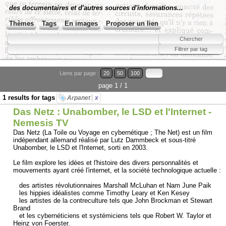
des documentaires et d'autres sources d'informations...
Thèmes
Tags
En images
Proposer un lien
Liens par page :
20
50
100
page 1 / 1
1 results for tags
Arpanet
x
Das Netz : Unabomber, le LSD et l'Internet -
Nemesis TV
Das Netz (La Toile ou Voyage en cybernétique ; The Net) est un film
indépendant allemand réalisé par Lutz Dammbeck et sous-titré
Unabomber, le LSD et l'Internet, sorti en 2003.
Le film explore les idées et l'histoire des divers personnalités et
mouvements ayant créé l'internet, et la société technologique actuelle :
des artistes révolutionnaires Marshall McLuhan et Nam June Paik
les hippies idéalistes comme Timothy Leary et Ken Kesey
les artistes de la contreculture tels que John Brockman et Stewart
Brand
et les cybernéticiens et systémiciens tels que Robert W. Taylor et
Heinz von Foerster.