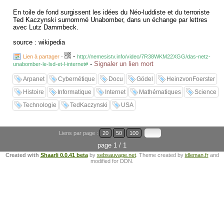
En toile de fond surgissent les idées du Néo-luddiste et du terroriste
Ted Kaczynski surnommé Unabomber, dans un échange par lettres
avec Lutz Dammbeck.
source : wikipedia
-
Lien à partager
-
http://nemesistv.info/video/7R38WKM22XGG/das-netz-
-
Signaler un lien mort
unabomber-le-lsd-et-l-internet#
Arpanet
Cybernétique
Docu
Gödel
HeinzvonFoerster
Histoire
Informatique
Internet
Mathématiques
Science
Technologie
TedKaczynski
USA
Liens par page :
20
50
100
page 1 / 1
Created with
Shaarli 0.0.41 beta
by
sebsauvage.net
. Theme created by
idleman.fr
and
modified for DDN.