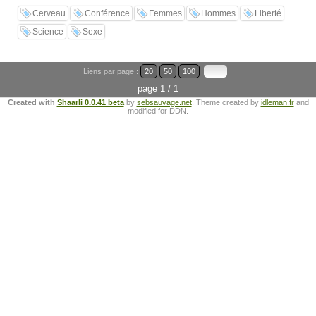
Cerveau
Conférence
Femmes
Hommes
Liberté
Science
Sexe
Liens par page :
20
50
100
page 1 / 1
Created with
Shaarli 0.0.41 beta
by
sebsauvage.net
. Theme created by
idleman.fr
and
modified for DDN.