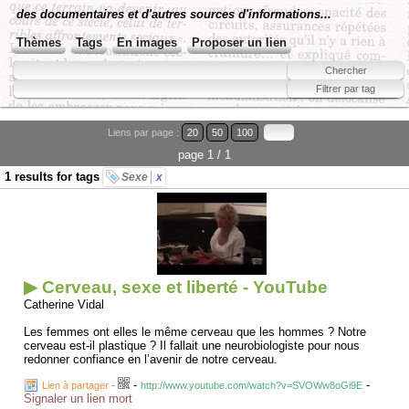
des documentaires et d'autres sources d'informations...
Thèmes
Tags
En images
Proposer un lien
Liens par page :
20
50
100
page 1 / 1
1 results for tags
Sexe
x
▶ Cerveau, sexe et liberté - YouTube
Catherine Vidal
Les femmes ont elles le même cerveau que les hommes ? Notre
cerveau est-il plastique ? Il fallait une neurobiologiste pour nous
redonner confiance en l’avenir de notre cerveau.
-
-
Lien à partager
-
http://www.youtube.com/watch?v=SVOWw8oGi9E
Signaler un lien mort