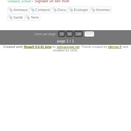
-
Signaler un lien mort
compost_school
Animaux
Compost
Docu
Ecologie
Hommes
Santé
Terre
Liens par page :
20
50
100
page 1 / 1
Created with
Shaarli 0.0.41 beta
by
sebsauvage.net
. Theme created by
idleman.fr
and
modified for DDN.