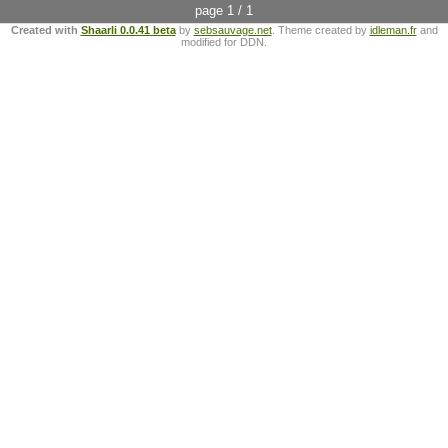
page 1 / 1
Created with
Shaarli 0.0.41 beta
by
sebsauvage.net
. Theme created by
idleman.fr
and
modified for DDN.