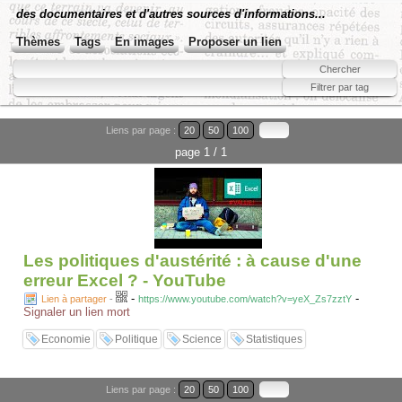
des documentaires et d'autres sources d'informations...
Thèmes
Tags
En images
Proposer un lien
Liens par page :
20
50
100
page 1 / 1
Les politiques d'austérité : à cause d'une
erreur Excel ? - YouTube
-
-
Lien à partager
-
https://www.youtube.com/watch?v=yeX_Zs7zztY
Signaler un lien mort
Economie
Politique
Science
Statistiques
Liens par page :
20
50
100