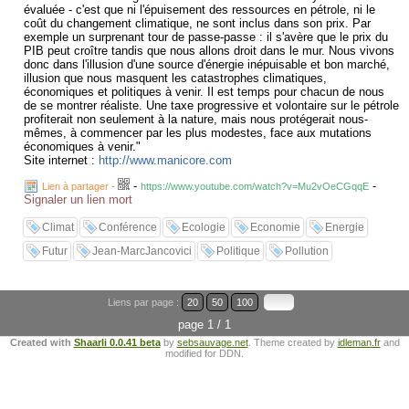
évaluée - c'est que ni l'épuisement des ressources en pétrole, ni le
coût du changement climatique, ne sont inclus dans son prix. Par
exemple un surprenant tour de passe-passe : il s'avère que le prix du
PIB peut croître tandis que nous allons droit dans le mur. Nous vivons
donc dans l'illusion d'une source d'énergie inépuisable et bon marché,
illusion que nous masquent les catastrophes climatiques,
économiques et politiques à venir. Il est temps pour chacun de nous
de se montrer réaliste. Une taxe progressive et volontaire sur le pétrole
profiterait non seulement à la nature, mais nous protégerait nous-
mêmes, à commencer par les plus modestes, face aux mutations
économiques à venir."
Site internet :
http://www.manicore.com
-
-
Lien à partager
-
https://www.youtube.com/watch?v=Mu2vOeCGqqE
Signaler un lien mort
Climat
Conférence
Ecologie
Economie
Energie
Futur
Jean-MarcJancovici
Politique
Pollution
Liens par page :
20
50
100
page 1 / 1
Created with
Shaarli 0.0.41 beta
by
sebsauvage.net
. Theme created by
idleman.fr
and
modified for DDN.