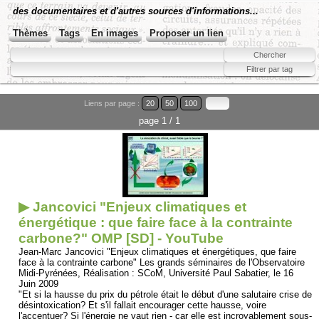
des documentaires et d'autres sources d'informations...
Thèmes
Tags
En images
Proposer un lien
Liens par page :
20
50
100
page 1 / 1
▶ Jancovici "Enjeux climatiques et
énergétique : que faire face à la contrainte
carbone?" OMP [SD] - YouTube
Jean-Marc Jancovici "Enjeux climatiques et énergétiques, que faire
face à la contrainte carbone" Les grands séminaires de l'Observatoire
Midi-Pyrénées, Réalisation : SCoM, Université Paul Sabatier, le 16
Juin 2009
"Et si la hausse du prix du pétrole était le début d'une salutaire crise de
désintoxication? Et s'il fallait encourager cette hausse, voire
l'accentuer? Si l'énergie ne vaut rien - car elle est incroyablement sous-