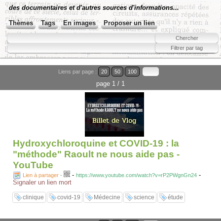
des documentaires et d'autres sources d'informations...
Thèmes
Tags
En images
Proposer un lien
Liens par page :
20
50
100
page 1 / 1
Hydroxychloroquine et COVID-19 : la
"méthode" Raoult ne nous aide pas -
YouTube
-
-
Lien à partager
-
https://www.youtube.com/watch?v=rP2PWgnGn24
Signaler un lien mort
clinique
covid-19
Médecine
science
étude