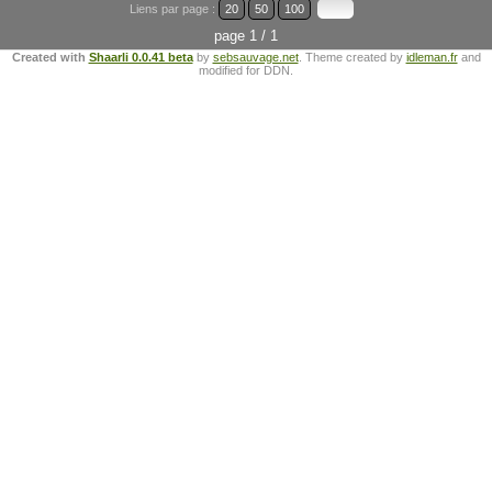
Liens par page :
20
50
100
page 1 / 1
Created with
Shaarli 0.0.41 beta
by
sebsauvage.net
. Theme created by
idleman.fr
and
modified for DDN.