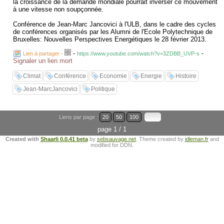
la croissance de la demande mondiale pourrait inverser ce mouvement
à une vitesse non soupçonnée.
Conférence de Jean-Marc Jancovici à l'ULB, dans le cadre des cycles
de conférences organisés par les Alumni de l'Ecole Polytechnique de
Bruxelles: Nouvelles Perspectives Energétiques le 28 février 2013.
-
-
Lien à partager
-
https://www.youtube.com/watch?v=3ZDBB_UVP-s
Signaler un lien mort
Climat
Conférence
Economie
Energie
Histoire
Jean-MarcJancovici
Politique
Liens par page :
20
50
100
page 1 / 1
Created with
Shaarli 0.0.41 beta
by
sebsauvage.net
. Theme created by
idleman.fr
and
modified for DDN.