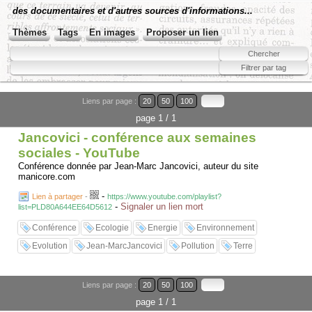
des documentaires et d'autres sources d'informations...
Thèmes
Tags
En images
Proposer un lien
Liens par page :
20
50
100
page 1 / 1
Jancovici - conférence aux semaines
sociales - YouTube
Conférence donnée par Jean-Marc Jancovici, auteur du site
manicore.com
-
Lien à partager
-
https://www.youtube.com/playlist?
-
Signaler un lien mort
list=PLD80A644EE64D5612
Conférence
Ecologie
Energie
Environnement
Evolution
Jean-MarcJancovici
Pollution
Terre
Liens par page :
20
50
100
page 1 / 1