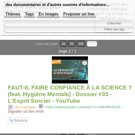
des documentaires et d'autres sources d'informations...
Thèmes
Tags
En images
Proposer un lien
Liens par page :
20
50
100
page 1 / 1
FAUT-IL FAIRE CONFIANCE À LA SCIENCE ?
(feat. Hygiène Mentale) - Dossier #35 -
L'Esprit Sorcier - YouTube
-
-
Lien à partager
-
https://www.youtube.com/watch?v=nIMnM8UdUq4
Signaler un lien mort
Science