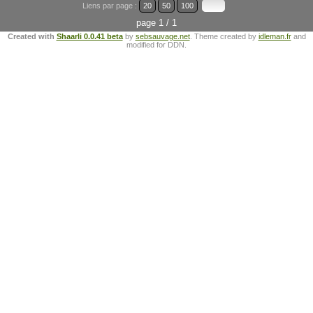
Liens par page :
20
50
100
page 1 / 1
Created with
Shaarli 0.0.41 beta
by
sebsauvage.net
. Theme created by
idleman.fr
and
modified for DDN.